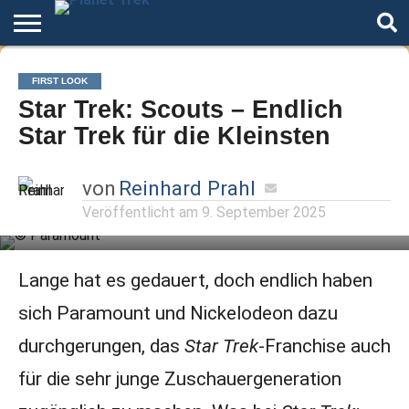
Home
Der
Über
Artikel
Andere
Autoren
Night
FIRST LOOK
Podcast
Star
Welten
Mode
Star Trek: Scouts – Endlich
Trek
Star Trek für die Kleinsten
von
Reinhard Prahl
Veröffentlicht am
9. September 2025
Lange hat es gedauert, doch endlich haben
sich Paramount und Nickelodeon dazu
durchgerungen, das
Star Trek
-Franchise auch
für die sehr junge Zuschauergeneration