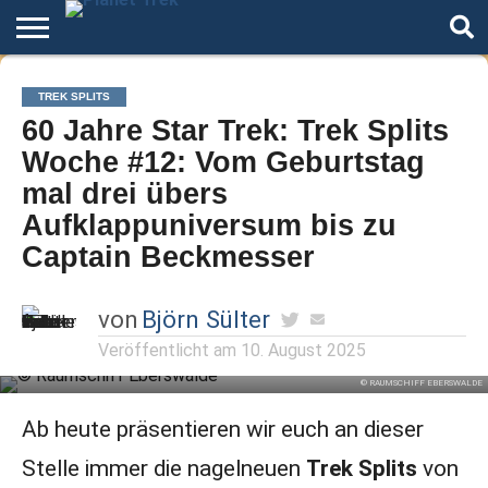
Home
Der
Über
Artikel
Andere
Autoren
TREK SPLITS
Podcast
Star
Welten
60 Jahre Star Trek: Trek Splits
Trek
Woche #12: Vom Geburtstag
mal drei übers
Aufklappuniversum bis zu
Captain Beckmesser
von
Björn Sülter
Veröffentlicht am
10. August 2025
© RAUMSCHIFF EBERSWALDE
Ab heute präsentieren wir euch an dieser
Stelle immer die nagelneuen
Trek Splits
von