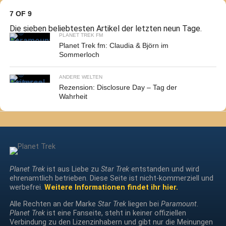
7 OF 9
Die sieben beliebtesten Artikel der letzten neun Tage.
PLANET TREK FM
Planet Trek fm: Claudia & Björn im
Sommerloch
ANDERE WELTEN
Rezension: Disclosure Day – Tag der
Wahrheit
Planet Trek
ist aus Liebe zu
Star Trek
entstanden und wird
ehrenamtlich betrieben. Diese Seite ist nicht-kommerziell und
werbefrei.
Weitere Informationen findet ihr hier.
Alle Rechten an der Marke
Star Trek
liegen bei
Paramount
.
Planet Trek
ist eine Fanseite, steht in keiner offiziellen
Verbindung zu den Lizenzinhabern und gibt nur die Meinungen