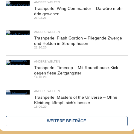
ANDERE WELTEN
Trashperle: Wing Commander – Da wäre mehr
drin gewesen
21.03.21
ANDERE WELTEN
Trashperle: Flash Gordon – Fliegende Zwerge
und Helden in Strumpfhosen
21.10.20
ANDERE WELTEN
Trashperle: Timecop – Mit Roundhouse-Kick
gegen fiese Zeitgangster
14.10.20
ANDERE WELTEN
Trashperle: Masters of the Universe – Ohne
Kleidung kämpft sich’s besser
18.09.20
WEITERE BEITRÄGE