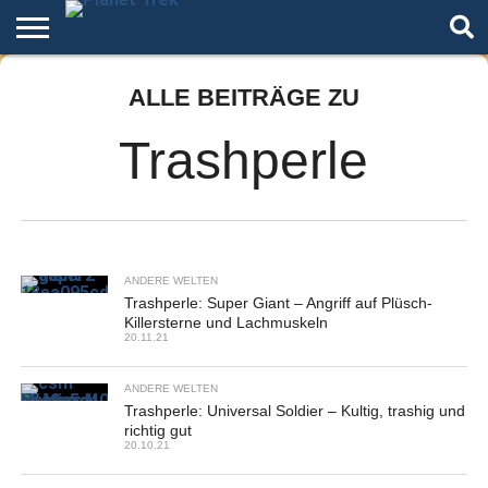
Home
ALLE BEITRÄGE ZU
Der
Über
Artikel
Andere
Autoren
Night
Podcast
Star
Welten
Mode
Trek
Trashperle
ANDERE WELTEN
Trashperle: Super Giant – Angriff auf Plüsch-
Killersterne und Lachmuskeln
20.11.21
ANDERE WELTEN
Trashperle: Universal Soldier – Kultig, trashig und
richtig gut
20.10.21