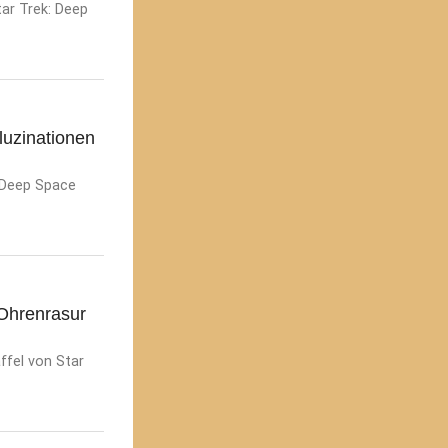
tar Trek: Deep
luzinationen
: Deep Space
Ohrenrasur
ffel von Star