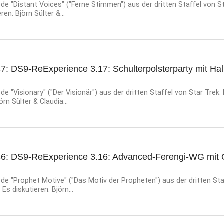
e "Distant Voices" ("Ferne Stimmen") aus der dritten Staffel von S
en: Björn Sülter &...
7: DS9-ReExperience 3.17: Schulterpolsterparty mit Hal
e "Visionary" ("Der Visionär") aus der dritten Staffel von Star Trek
örn Sülter & Claudia...
46: DS9-ReExperience 3.16: Advanced-Ferengi-WG mit 
e "Prophet Motive" ("Das Motiv der Propheten") aus der dritten Sta
Es diskutieren: Björn...