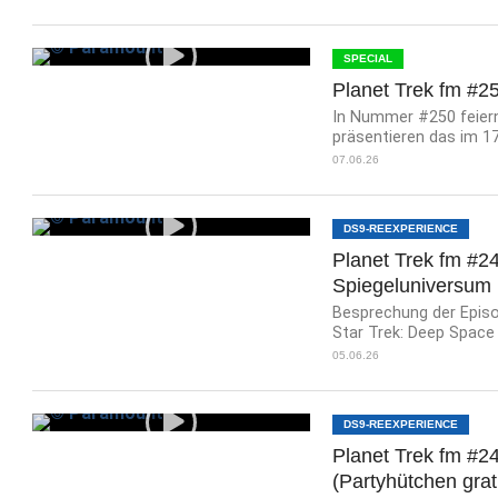
SPECIAL
Planet Trek fm #2
In Nummer #250 feiern
präsentieren das im 1
07.06.26
DS9-REEXPERIENCE
Planet Trek fm #2
Spiegeluniversum
Besprechung der Episod
Star Trek: Deep Space N
05.06.26
DS9-REEXPERIENCE
Planet Trek fm #24
(Partyhütchen grat