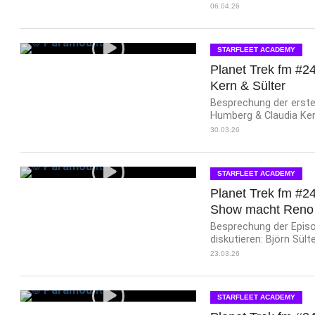
06.04.26
STARFLEET ACADEMY
Planet Trek fm #242
Kern & Sülter
Besprechung der ersten
Humberg & Claudia Ker
30.03.26
STARFLEET ACADEMY
Planet Trek fm #24
Show macht Reno
Besprechung der Episod
diskutieren: Björn Sült
23.03.26
STARFLEET ACADEMY