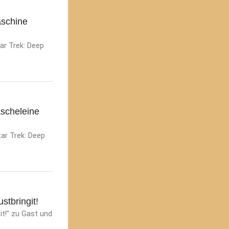
aschine
ar Trek: Deep
scheleine
tar Trek: Deep
stbringit!
it!" zu Gast und