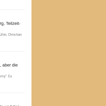
, Teilzeit-
lter, Christian
, aber die
emy". Es