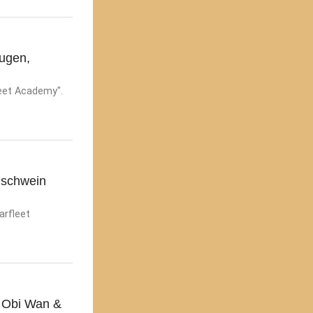
Augen,
leet Academy".
nschwein
arfleet
, Obi Wan &