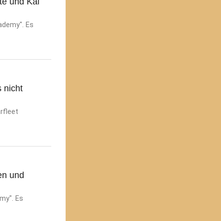
te und Kai
cademy". Es
 nicht
rfleet
en und
my". Es