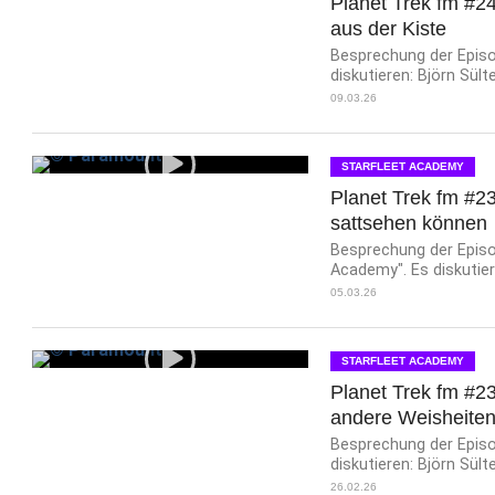
Planet Trek fm #24
aus der Kiste
Besprechung der Episod
diskutieren: Björn Sül
09.03.26
STARFLEET ACADEMY
Planet Trek fm #23
sattsehen können
Besprechung der Episod
Academy". Es diskutiere
05.03.26
STARFLEET ACADEMY
Planet Trek fm #23
andere Weisheite
Besprechung der Episod
diskutieren: Björn Sült
26.02.26