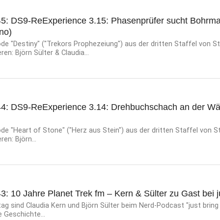
45: DS9-ReExperience 3.15: Phasenprüfer sucht Bohrm
no)
e "Destiny" ("Trekors Prophezeiung") aus der dritten Staffel von St
ren: Björn Sülter & Claudia...
44: DS9-ReExperience 3.14: Drehbuchschach an der Wä
e "Heart of Stone" ("Herz aus Stein") aus der dritten Staffel von S
en: Björn...
3: 10 Jahre Planet Trek fm – Kern & Sülter zu Gast bei ju
 sind Claudia Kern und Björn Sülter beim Nerd-Podcast "just bring 
e Geschichte...