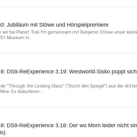
50: Jubiläum mit Stöwe und Hörspielpremiere
 wir bei Planet Trek fm gemeinsam mit Benjamin Stöwe unser klein
701-Museum in...
49: DS9-ReExperience 3.19: Westworld-Sisko poppt sich
e "Through the Looking Glass" ("Durch den Spiegel") aus der dritte
ine. Es diskutieren:...
8: DS9-ReExperience 3.18: Der wo Morn leider nicht sin
is)