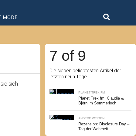
T MODE
7 of 9
Die sieben beliebtesten Artikel der
letzten neun Tage.
sie sich
PLANET TREK FM
Planet Trek fm: Claudia &
Björn im Sommerloch
ANDERE WELTEN
Rezension: Disclosure Day –
Tag der Wahrheit