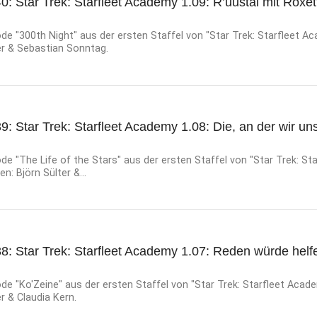
0: Star Trek: Starfleet Academy 1.09: R’uustai mit Roxet
e "300th Night" aus der ersten Staffel von "Star Trek: Starfleet A
ter & Sebastian Sonntag.
9: Star Trek: Starfleet Academy 1.08: Die, an der wir uns
e "The Life of the Stars" aus der ersten Staffel von "Star Trek: Sta
n: Björn Sülter &...
8: Star Trek: Starfleet Academy 1.07: Reden würde helf
n
e "Ko'Zeine" aus der ersten Staffel von "Star Trek: Starfleet Acade
er & Claudia Kern.