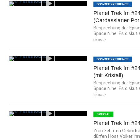
DS9-REEXPERIENCE
Planet Trek fm #2
(Cardassianer-Por
Besprechung der Episod
Space Nine. Es diskutie
06.05.26
DS9-REEXPERIENCE
Planet Trek fm #2
(mit Kristall)
Besprechung der Episod
Space Nine. Es diskutier
22.04.26
SPECIAL
Planet Trek fm #24
Zum zehnten Geburtstag
dürfen Host Volker ihr