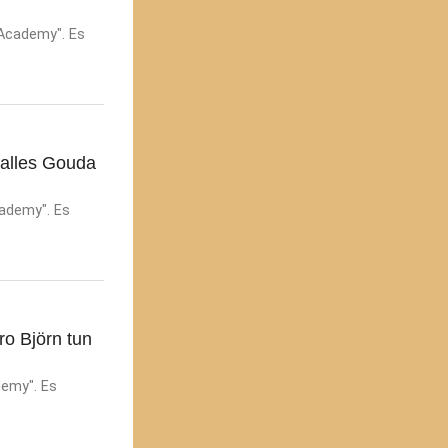
 Academy". Es
 alles Gouda
cademy". Es
ro Björn tun
demy". Es