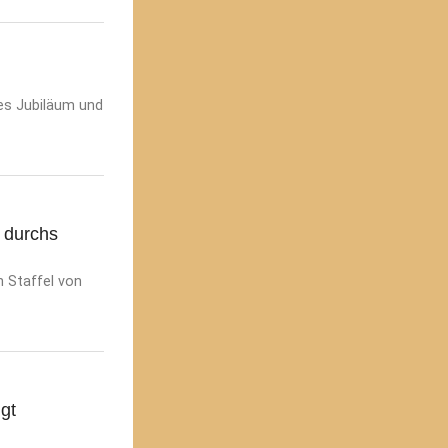
es Jubiläum und
 durchs
n Staffel von
gt