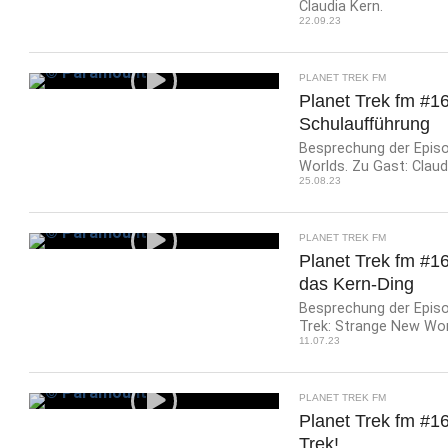
Claudia Kern.
22.09.23
PLANET TREK FM
Planet Trek fm #16
Schulaufführung
Besprechung der Episo
Worlds. Zu Gast: Claud
25.08.23
PLANET TREK FM
Planet Trek fm #1
das Kern-Ding
Besprechung der Epis
Trek: Strange New Worl
11.07.23
PLANET TREK FM
Planet Trek fm #16
Trek!