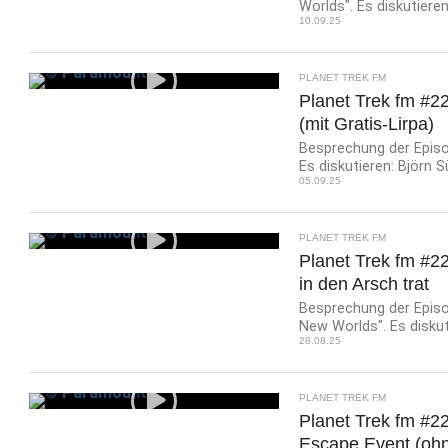
Worlds". Es diskutieren
10.09.25
PLANET TREK FM
Planet Trek fm #22
(mit Gratis-Lirpa)
Besprechung der Episod
Es diskutieren: Björn Sü
05.09.25
PLANET TREK FM
Planet Trek fm #22
in den Arsch trat
Besprechung der Episod
New Worlds". Es diskuti
28.08.25
PLANET TREK FM
Planet Trek fm #22
Escape Event (ohn