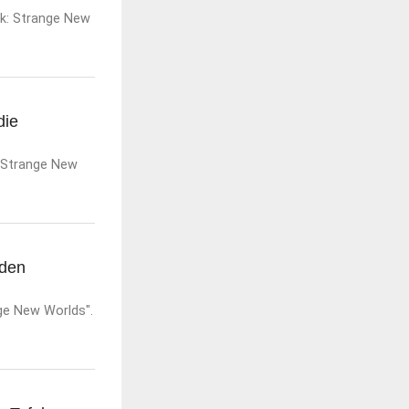
ek: Strange New
die
: Strange New
 den
nge New Worlds".