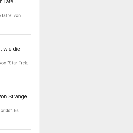
 Tafel-
Staffel von
, wie die
von "Star Trek:
von Strange
orlds". Es