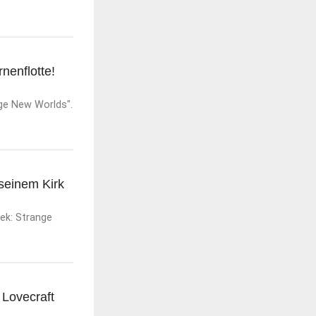
nenflotte!
nge New Worlds".
seinem Kirk
rek: Strange
 Lovecraft