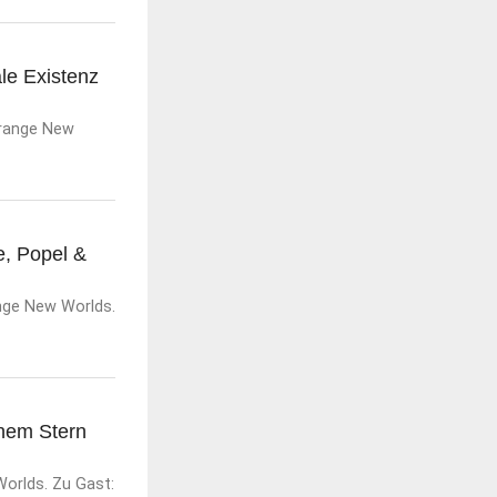
le Existenz
trange New
e, Popel &
ange New Worlds.
inem Stern
orlds. Zu Gast: