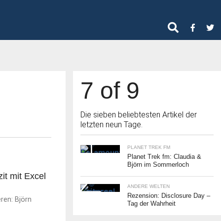
7 of 9
Die sieben beliebtesten Artikel der
letzten neun Tage.
PLANET TREK FM
Planet Trek fm: Claudia &
Björn im Sommerloch
it mit Excel
ANDERE WELTEN
Rezension: Disclosure Day –
ren: Björn
Tag der Wahrheit