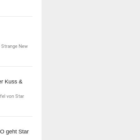
: Strange New
er Kuss &
el von Star
SO geht Star