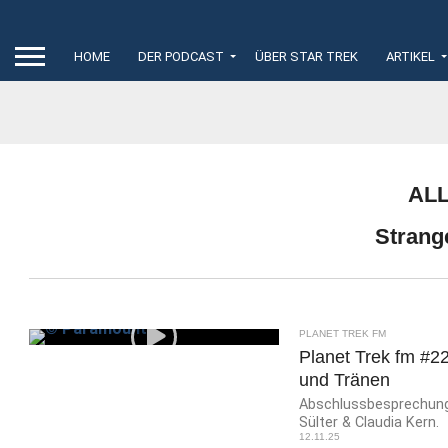
HOME
DER PODCAST
ÜBER STAR TREK
ARTIKEL
AL
Strang
PLANET TREK FM
Planet Trek fm #22
und Tränen
Abschlussbesprechung d
Sülter & Claudia Kern.
12.11.25