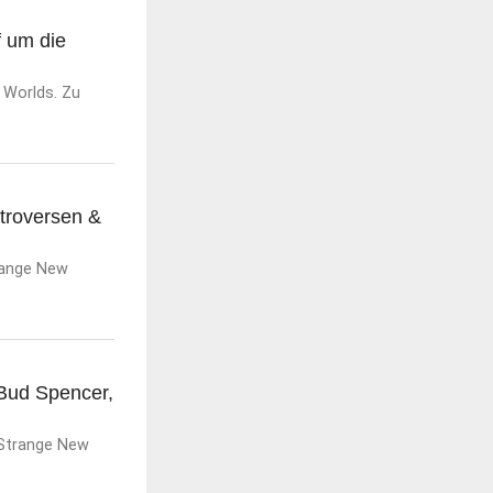
f um die
 Worlds. Zu
troversen &
range New
 Bud Spencer,
 Strange New