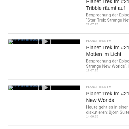
Planet Trek fm #21
Tribble räumt auf
Besprechung der Episod
"Star Trek: Strange New
22.07.25
PLANET TREK FM
Planet Trek fm #21
Motten im Licht
Besprechung der Episod
Strange New Worlds". Es
18.07.25
PLANET TREK FM
Planet Trek fm #2
New Worlds
Heute geht es in einer
diskutieren: Björn Sülte
14.06.25