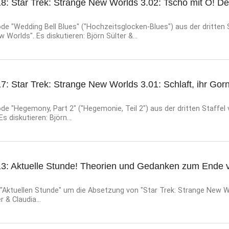
8: Star Trek: Strange New Worlds 3.02: Tschö mit Ö! Der
e "Wedding Bell Blues" ("Hochzeitsglocken-Blues") aus der dritten 
 Worlds". Es diskutieren: Björn Sülter &...
7: Star Trek: Strange New Worlds 3.01: Schlaft, ihr Gorn
e "Hegemony, Part 2" ("Hegemonie, Teil 2") aus der dritten Staffel 
 diskutieren: Björn...
13: Aktuelle Stunde! Theorien und Gedanken zum Ende 
 "Aktuellen Stunde" um die Absetzung von "Star Trek: Strange New W
r & Claudia...