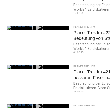
Besprechung der Episo
Worlds". Es diskutieren:
12.08.25
PLANET TREK FM
Planet Trek fm #22
Bedeutung von Star
Besprechung der Episo
Worlds". Es diskutieren:
04.08.25
PLANET TREK FM
Planet Trek fm #2
besseren Frisör h
Besprechung der Episod
Es diskutieren: Björn Sü
28.07.25
PLANET TREK FM