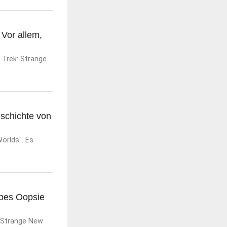
 Vor allem,
 Trek: Strange
schichte von
orlds". Es
lbes Oopsie
: Strange New