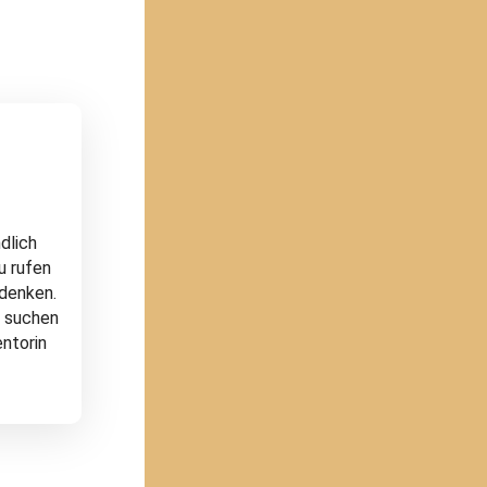
dlich
u rufen
 denken.
d suchen
ntorin