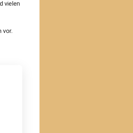
d vielen
 vor.