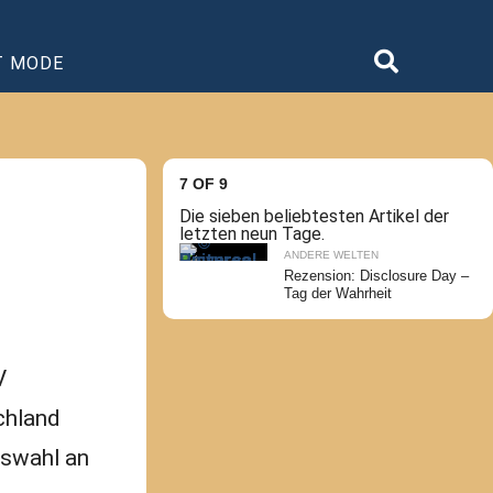
T MODE
7 OF 9
Die sieben beliebtesten Artikel der
letzten neun Tage.
ANDERE WELTEN
Rezension: Disclosure Day –
Tag der Wahrheit
V
chland
uswahl an