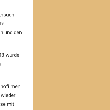
Versuch
te.
en und den
003 wurde
n
inofilmen
 wieder
ise mit