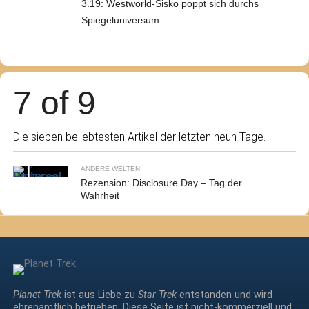
3.19: Westworld-Sisko poppt sich durchs
Spiegeluniversum
7 of 9
Die sieben beliebtesten Artikel der letzten neun Tage.
ANDERE WELTEN
Rezension: Disclosure Day – Tag der
Wahrheit
Planet Trek
ist aus Liebe zu
Star Trek
entstanden und wird
ehrenamtlich betrieben. Diese Seite ist nicht-kommerziell und