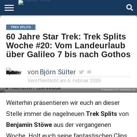
Home
Der
Über
Artikel
Andere
Autoren
Night
TREK SPLITS
Podcast
Star
Welten
Mode
60 Jahre Star Trek: Trek Splits
Trek
Woche #20: Vom Landeurlaub
über Galileo 7 bis nach Gothos
von
Björn Sülter
Veröffentlicht am
6. Februar 2026
© RAUMSCHIFF EBERSWALDE
Weiterhin präsentieren wir euch an dieser
Stelle immer die nagelneuen
Trek Splits
von
Benjamin Stöwe
aus der vergangenen
Woche. Holt euch seine fantastischen Clips