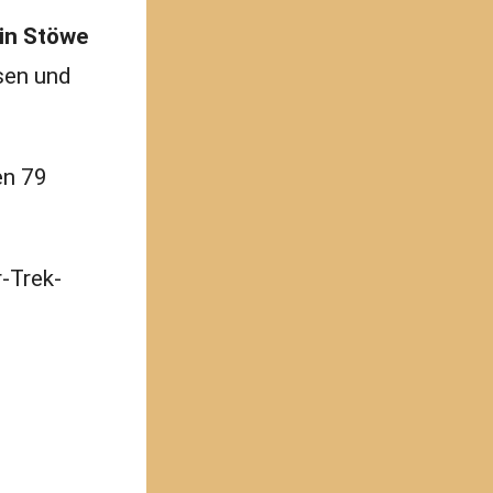
in Stöwe
sen und
en 79
r-Trek-