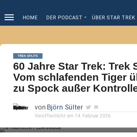
HOME
DER PODCAST
ÜBER STAR TREK
TREK SPLITS
60 Jahre Star Trek: Trek 
Vom schlafenden Tiger üb
zu Spock außer Kontroll
von
Björn Sülter
Veröffentlicht am
14. Februar 2026
In der heutigen Ausgabe stellen wir euch wieder Benjamin
Stöwes „Trek Splits“ der Woche vor.