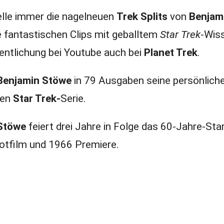
telle immer die nagelneuen
Trek Splits
von
Benjam
 fantastischen Clips mit geballtem
Star Trek
-Wis
entlichung bei Youtube auch bei
Planet Trek
.
Benjamin Stöwe
in 79 Ausgaben seine persönlich
hen
Star Trek-
Serie.
Stöwe
feiert drei Jahre in Folge das 60-Jahre-Sta
lotfilm und 1966 Premiere.