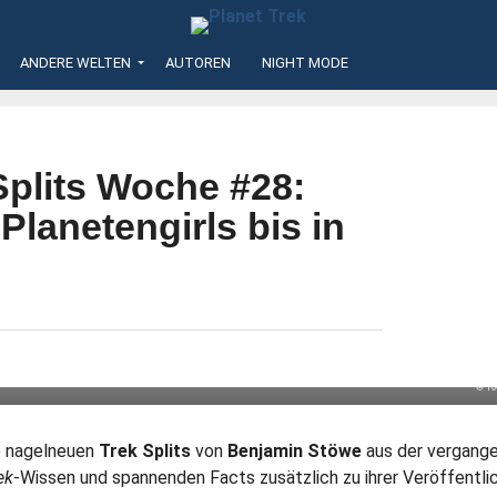
ANDERE WELTEN
AUTOREN
NIGHT MODE
Splits Woche #28:
Planetengirls bis in
© R
ie nagelneuen
Trek Splits
von
Benjamin Stöwe
aus der vergang
ek
-Wissen und spannenden Facts zusätzlich zu ihrer Veröffentli