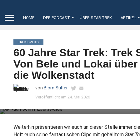
HOME
DER PODCAST
ÜBER STAR TREK
ARTIKEL
TREK SPLITS
60 Jahre Star Trek: Trek 
Von Bele und Lokai über 
die Wolkenstadt
von
Björn Sülter
Veröffentlicht am
24. Mai 2026
In der heutigen Ausgabe stellen wir euch wieder Benjamin
Stöwes „Trek Splits“ der Woche vor.
Weiterhin präsentieren wir euch an dieser Stelle immer d
Holt euch seine fantastischen Clips mit geballtem
Star Tr