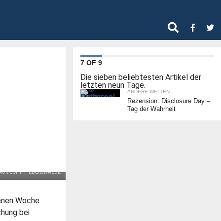
7 OF 9
Die sieben beliebtesten Artikel der
letzten neun Tage.
ANDERE WELTEN
Rezension: Disclosure Day –
Tag der Wahrheit
AUMSCHIFF EBERSWALDE
enen Woche.
chung bei