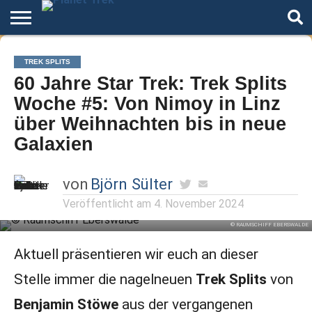
Home
Der
Über
Artikel
Andere
Autoren
Night
TREK SPLITS
Podcast
Star
Welten
Mode
60 Jahre Star Trek: Trek Splits
Trek
Woche #5: Von Nimoy in Linz
über Weihnachten bis in neue
Galaxien
von
Björn Sülter
Veröffentlicht am
4. November 2024
© RAUMSCHIFF EBERSWALDE
Aktuell präsentieren wir euch an dieser
Stelle immer die nagelneuen
Trek Splits
von
Benjamin Stöwe
aus der vergangenen