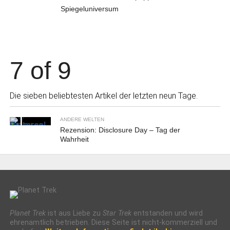
Spiegeluniversum
7 of 9
Die sieben beliebtesten Artikel der letzten neun Tage.
ANDERE WELTEN
Rezension: Disclosure Day – Tag der
Wahrheit
Planet Trek
ist aus Liebe zu
Star Trek
entstanden und wird
ehrenamtlich betrieben. Diese Seite ist nicht-kommerziell und