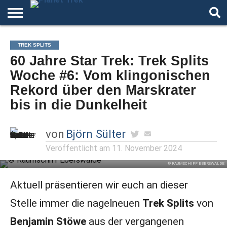
HOME
DER
ÜBER
ARTIKEL
ANDERE
AUTOREN
NIGHT
TREK SPLITS
PODCAST
STAR
WELTEN
MODE
60 Jahre Star Trek: Trek Splits
TREK
Woche #6: Vom klingonischen
Rekord über den Marskrater
bis in die Dunkelheit
von
Björn Sülter
Veröffentlicht am
11. November 2024
© RAUMSCHIFF EBERSWALDE
Aktuell präsentieren wir euch an dieser
Stelle immer die nagelneuen
Trek Splits
von
Benjamin Stöwe
aus der vergangenen