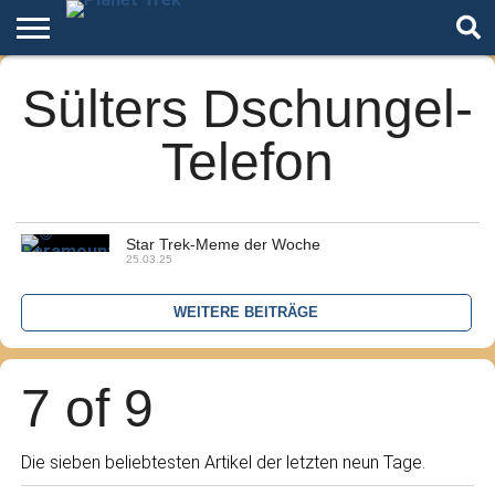
Home
Sülters Dschungel-
Der
Über
Artikel
Andere
Autoren
Night
Podcast
Star
Welten
Mode
Trek
Telefon
Star Trek-Meme der Woche
25.03.25
WEITERE BEITRÄGE
7 of 9
Die sieben beliebtesten Artikel der letzten neun Tage.