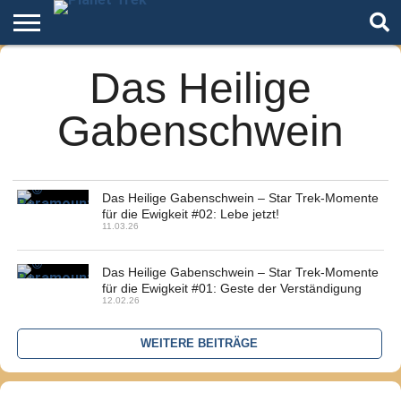
Home
Das Heilige
Der
Über
Artikel
Andere
Autoren
Night
Podcast
Star
Welten
Mode
Trek
Gabenschwein
Das Heilige Gabenschwein – Star Trek-Momente
für die Ewigkeit #02: Lebe jetzt!
11.03.26
Das Heilige Gabenschwein – Star Trek-Momente
für die Ewigkeit #01: Geste der Verständigung
12.02.26
WEITERE BEITRÄGE