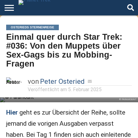
Home
Der
Über
Artikel
Andere
Autoren
Night
OSTERIEDS STERNENREISE
Podcast
Star
Welten
Mode
Einmal quer durch Star Trek:
Trek
#036: Von den Muppets über
Sex-Gags bis zu Mobbing-
Fragen
von
Peter Osteried
Veröffentlicht am
5. Februar 2025
© PARAMOUNT
Hier
geht es zur Übersicht der Reihe, sollte
jemand die vorigen Ausgaben verpasst
haben. Bei Tag 1 finden sich auch einleitende