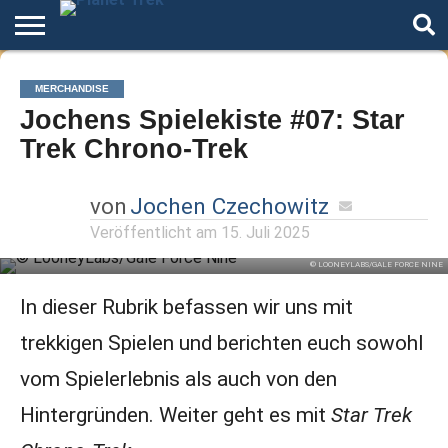
Home
Der
Über
Artikel
Andere
Autoren
Night
MERCHANDISE
Podcast
Star
Welten
Mode
Jochens Spielekiste #07: Star
Trek
Trek Chrono-Trek
von
Jochen Czechowitz
Veröffentlicht am
15. Juli 2025
© LOONEYLABS/GALE FORCE NINE
In dieser Rubrik befassen wir uns mit
trekkigen Spielen und berichten euch sowohl
vom Spielerlebnis als auch von den
Hintergründen. Weiter geht es mit
Star Trek