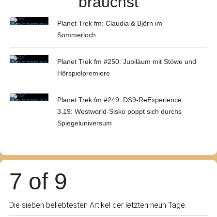
brauchst
Planet Trek fm: Claudia & Björn im
Sommerloch
Planet Trek fm #250: Jubiläum mit Stöwe und
Hörspielpremiere
Planet Trek fm #249: DS9-ReExperience
3.19: Westworld-Sisko poppt sich durchs
Spiegeluniversum
7 of 9
Die sieben beliebtesten Artikel der letzten neun Tage.