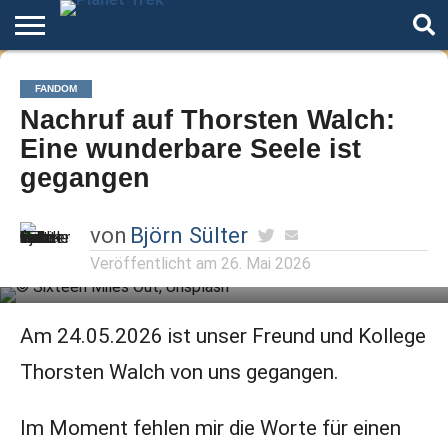
Home
Der
Über
Artikel
Andere
Autoren
Night
FANDOM
Podcast
Star
Welten
Mode
Nachruf auf Thorsten Walch:
Trek
Eine wunderbare Seele ist
gegangen
von
Björn Sülter
Veröffentlicht am
26. Mai 2026
Am 24.05.2026 ist unser Freund und Kollege
Thorsten Walch von uns gegangen.
Im Moment fehlen mir die Worte für einen