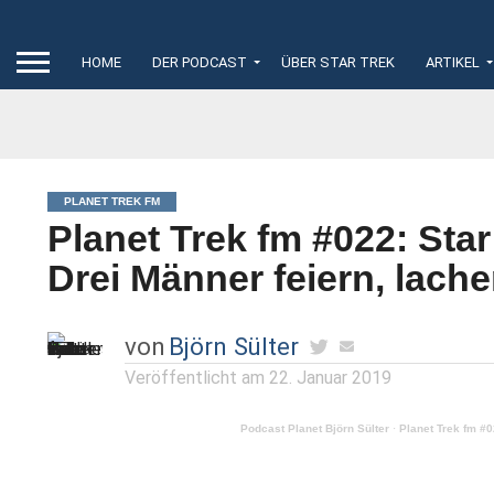
HOME
DER PODCAST
ÜBER STAR TREK
ARTIKEL
PLANET TREK FM
Planet Trek fm #022: Star
Drei Männer feiern, lach
von
Björn Sülter
Veröffentlicht am
22. Januar 2019
Podcast Planet Björn Sülter
·
Planet Trek fm #0