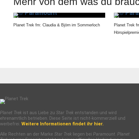
Mehr von dem was du brauc
Planet Trek fm: Claudia & Björn im Sommerloch
Planet Trek f
Hörspielpremi
Planet Trek
ist aus Liebe zu
Star Trek
entstanden und wird
ehrenamtlich betrieben. Diese Seite ist nicht-kommerziell und
werbefrei.
Weitere Informationen findet ihr hier.
Alle Rechten an der Marke
Star Trek
liegen bei
Paramount
.
Planet