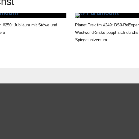
hst
m #250: Jubiläum mit Stöwe und
Planet Trek fm #249: DS9-ReExper
ere
Westworld-Sisko poppt sich durchs
Spiegeluniversum