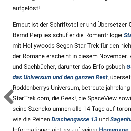
aufgelöst!
Erneut ist der Schriftsteller und Übersetzer
Bernd Perplies schuf er die Romantrilogie
St
mit Hollywoods Segen Star Trek für den nic
der Romane erscheint in diesem November. A
und Sachbücher, darunter das Erfolgsbuch
G
das Universum und den ganzen Rest
, überse
Roddenberrys Universum, betreute jahrelang
StarTrek.com, die Geek!, die SpaceView sowie
seine Szenekolumnen alle 14 Tage auf toron
wie die Reihen
Drachengasse 13
und
Sagenhaf
Informationen gibt es auf seiner
Homepage
.