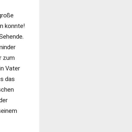
große
en konnte!
 Sehende.
minder
hr zum
in Vater
ls das
ischen
der
 seinem