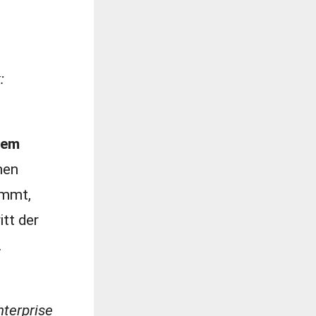
:
dem
nen
ommt,
tt der
.
nterprise