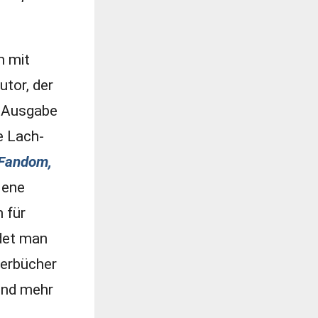
m mit
utor, der
S-Ausgabe
e Lach-
 Fandom,
Gene
 für
ndet man
derbücher
und mehr