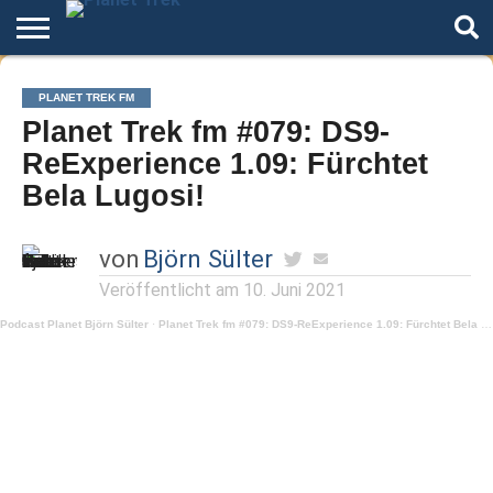
Home
Der
Über
Artikel
Andere
Autoren
Night
PLANET TREK FM
Podcast
Star
Welten
Mode
Planet Trek fm #079: DS9-
Trek
ReExperience 1.09: Fürchtet
Bela Lugosi!
von
Björn Sülter
Veröffentlicht am
10. Juni 2021
Podcast Planet Björn Sülter
·
Planet Trek fm #079: DS9-ReExperience 1.09: Fürchtet Bela Lugosi!