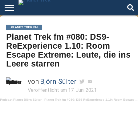
Home
Der
Über
Artikel
Andere
Autoren
Night
PLANET TREK FM
Podcast
Star
Welten
Mode
Planet Trek fm #080: DS9-
Trek
ReExperience 1.10: Room
Escape Extreme: Leute, die ins
Leere starren
von
Björn Sülter
Veröffentlicht am
17. Juni 2021
Podcast Planet Björn Sülter
·
Planet Trek fm #080: DS9-ReExperience 1.10: Room Escape Extreme: Leute, die ins Leere starren