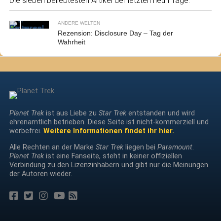
Die sieben beliebtesten Artikel der letzten neun Tage.
ANDERE WELTEN
Rezension: Disclosure Day – Tag der
Wahrheit
Planet Trek
ist aus Liebe zu
Star Trek
entstanden und wird
ehrenamtlich betrieben. Diese Seite ist nicht-kommerziell und
werbefrei.
Weitere Informationen findet ihr hier.
Alle Rechten an der Marke
Star Trek
liegen bei
Paramount
.
Planet Trek
ist eine Fanseite, steht in keiner offiziellen
Verbindung zu den Lizenzinhabern und gibt nur die Meinungen
der Autoren wieder.