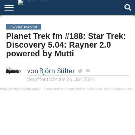
Home
Der
Über
Artikel
Andere
Autoren
Night
PLANET TREK FM
Podcast
Star
Welten
Mode
Planet Trek fm #188: Star Trek:
Trek
Discovery 5.04: Rayner 2.0
powered by Mutti
von
Björn Sülter
Veröffentlicht am
26. Juni 2024
Podcast Planet Björn Sülter
·
Planet Trek fm Planet Trek fm #188: Star Trek: Discovery 5.04: Rayner 2.0 powered by Mutti