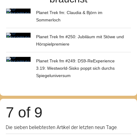
Planet Trek fm: Claudia & Björn im
Sommerloch
Planet Trek fm #250: Jubiläum mit Stöwe und
Hörspielpremiere
Planet Trek fm #249: DS9-ReExperience
3.19: Westworld-Sisko poppt sich durchs
Spiegeluniversum
7 of 9
Die sieben beliebtesten Artikel der letzten neun Tage.