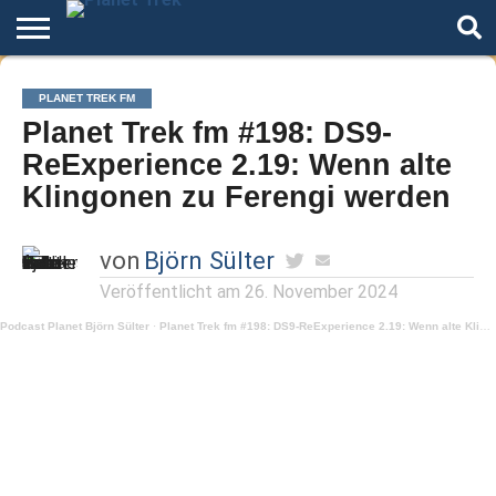
Home
Der
Über
Artikel
Andere
Autoren
PLANET TREK FM
Podcast
Star
Welten
Planet Trek fm #198: DS9-
Trek
ReExperience 2.19: Wenn alte
Klingonen zu Ferengi werden
von
Björn Sülter
Veröffentlicht am
26. November 2024
Podcast Planet Björn Sülter
·
Planet Trek fm #198: DS9-ReExperience 2.19: Wenn alte Klingonen zu Ferengi werden