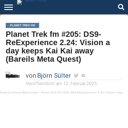
Home
Der
Über
Artikel
Andere
Autoren
Night
PLANET TREK FM
Podcast
Star
Welten
Mode
Planet Trek fm #205: DS9-
Trek
ReExperience 2.24: Vision a
day keeps Kai Kai away
(Bareils Meta Quest)
von
Björn Sülter
Veröffentlicht am
12. Februar 2025
Podcast Planet Björn Sülter
·
Planet Trek fm #205: DS9-ReExperience 2.24: Vision a day keeps Kai Kai away (Bareils Meta Quest)