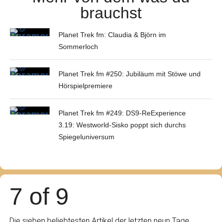
brauchst
Planet Trek fm: Claudia & Björn im
Sommerloch
Planet Trek fm #250: Jubiläum mit Stöwe und
Hörspielpremiere
Planet Trek fm #249: DS9-ReExperience
3.19: Westworld-Sisko poppt sich durchs
Spiegeluniversum
7 of 9
Die sieben beliebtesten Artikel der letzten neun Tage.