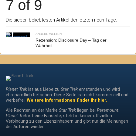
7 of 9
Die sieben beliebtesten Artikel der letzten neun Tage.
ANDERE WELTEN
Rezension: Disclosure Day – Tag der
Wahrheit
Planet Trek
ist aus Liebe zu
Star Trek
entstanden und wird
ehrenamtlich betrieben. Diese Seite ist nicht-kommerziell und
werbefrei.
Weitere Informationen findet ihr hier.
Alle Rechten an der Marke
Star Trek
liegen bei
Paramount
.
Planet Trek
ist eine Fanseite, steht in keiner offiziellen
Verbindung zu den Lizenzinhabern und gibt nur die Meinungen
der Autoren wieder.