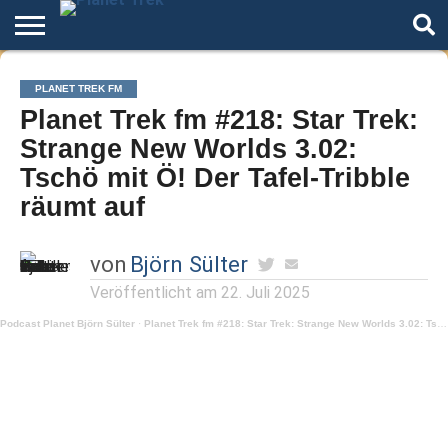
Home
Der
Über
Artikel
Andere
Autoren
Night
PLANET TREK FM
Podcast
Star
Welten
Mode
Planet Trek fm #218: Star Trek:
Trek
Strange New Worlds 3.02:
Tschö mit Ö! Der Tafel-Tribble
räumt auf
von
Björn Sülter
Veröffentlicht am
22. Juli 2025
Podcast Planet Björn Sülter
·
Planet Trek fm #218: Star Trek: Strange New Worlds 3.02: Tschö mit Ö! Der Tafel-Tribble räumt auf