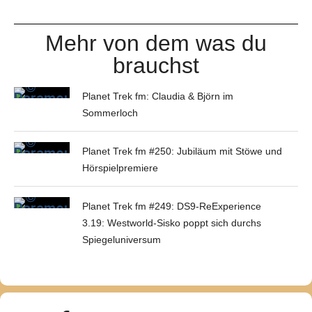
Mehr von dem was du
brauchst
Planet Trek fm: Claudia & Björn im
Sommerloch
Planet Trek fm #250: Jubiläum mit Stöwe und
Hörspielpremiere
Planet Trek fm #249: DS9-ReExperience
3.19: Westworld-Sisko poppt sich durchs
Spiegeluniversum