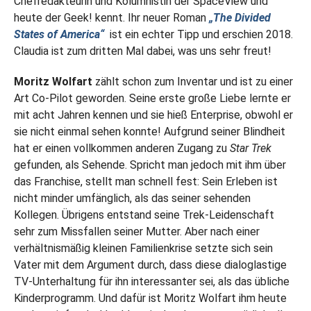
Chefredakteurin und Kolumnistin der SpaceView und
heute der Geek! kennt. Ihr neuer Roman
„The Divided
States of America“
ist ein echter Tipp und erschien 2018.
Claudia ist zum dritten Mal dabei, was uns sehr freut!
Moritz Wolfart
zählt schon zum Inventar und ist zu einer
Art Co-Pilot geworden. Seine erste große Liebe lernte er
mit acht Jahren kennen und sie hieß Enterprise, obwohl er
sie nicht einmal sehen konnte! Aufgrund seiner Blindheit
hat er einen vollkommen anderen Zugang zu
Star Trek
gefunden, als Sehende. Spricht man jedoch mit ihm über
das Franchise, stellt man schnell fest: Sein Erleben ist
nicht minder umfänglich, als das seiner sehenden
Kollegen. Übrigens entstand seine Trek-Leidenschaft
sehr zum Missfallen seiner Mutter. Aber nach einer
verhältnismäßig kleinen Familienkrise setzte sich sein
Vater mit dem Argument durch, dass diese dialoglastige
TV-Unterhaltung für ihn interessanter sei, als das übliche
Kinderprogramm. Und dafür ist Moritz Wolfart ihm heute