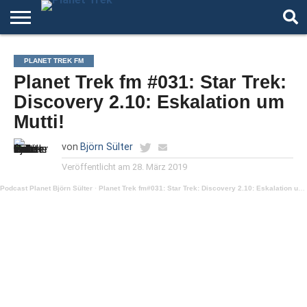
HOME
DER
ÜBER
ARTIKEL
ANDERE
AUTOREN
NIGHT
PLANET TREK FM
PODCAST
STAR
WELTEN
MODE
Planet Trek fm #031: Star Trek:
TREK
Discovery 2.10: Eskalation um
Mutti!
von
Björn Sülter
Veröffentlicht am
28. März 2019
Podcast Planet Björn Sülter
·
Planet Trek fm#031: Star Trek: Discovery 2.10: Eskalation um Mutti!