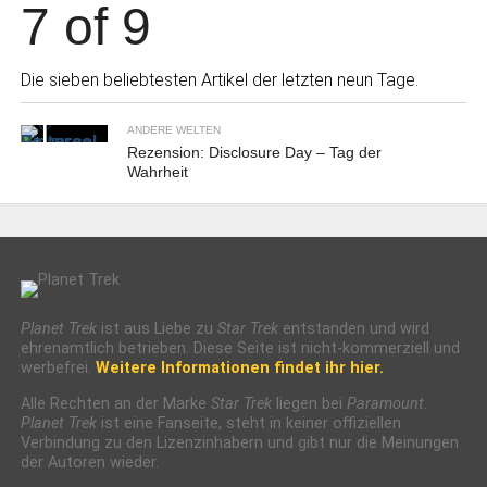
7 of 9
Die sieben beliebtesten Artikel der letzten neun Tage.
ANDERE WELTEN
Rezension: Disclosure Day – Tag der
Wahrheit
Planet Trek
ist aus Liebe zu
Star Trek
entstanden und wird
ehrenamtlich betrieben. Diese Seite ist nicht-kommerziell und
werbefrei.
Weitere Informationen findet ihr hier.
Alle Rechten an der Marke
Star Trek
liegen bei
Paramount
.
Planet Trek
ist eine Fanseite, steht in keiner offiziellen
Verbindung zu den Lizenzinhabern und gibt nur die Meinungen
der Autoren wieder.