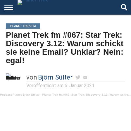
HOME
DER
ÜBER
ARTIKEL
ANDERE
AUTOREN
NIGHT
PLANET TREK FM
PODCAST
STAR
WELTEN
MODE
Planet Trek fm #067: Star Trek:
TREK
Discovery 3.12: Warum schickt
sie keine Email? Unklar? Nein:
egal!
von
Björn Sülter
Veröffentlicht am
6. Januar 2021
Podcast Planet Björn Sülter
·
Planet Trek fm#067: Star Trek: Discovery 3.12: Warum schickt sie keine Email? Unklar? Nein: egal!