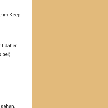
e im Keep
i
t daher.
 bei)
 sehen,