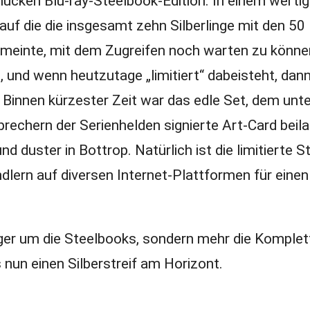
mucken Blu-ray-Steelbook-Edition. In einem werti
uf die die insgesamt zehn Silberlinge mit den 50
r meinte, mit dem Zugreifen noch warten zu könn
, und wenn heutzutage „limitiert“ dabeisteht, dann
 Binnen kürzester Zeit war das edle Set, dem unte
echern der Serienhelden signierte Art-Card beila
 duster in Bottrop. Natürlich ist die limitierte S
ändlern auf diversen Internet-Plattformen für einen
ger um die Steelbooks, sondern mehr die Komplet
s nun einen Silberstreif am Horizont.