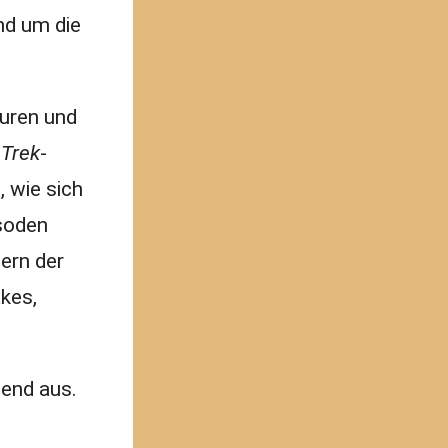
nd um die
guren und
 Trek
-
, wie sich
isoden
ern der
kes,
end aus.