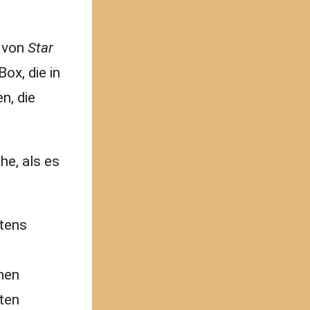
n von
Star
Box, die in
n, die
he, als es
itens
onen
ten