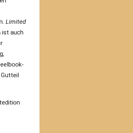
gen
en.
Limited
 ist auch
r
g,
teelbook-
 Gutteil
tedition