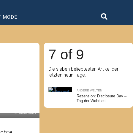
T MODE
7 of 9
Die sieben beliebtesten Artikel der
letzten neun Tage.
ANDERE WELTEN
Rezension: Disclosure Day –
Tag der Wahrheit
© PARAMOUNT
ichte.