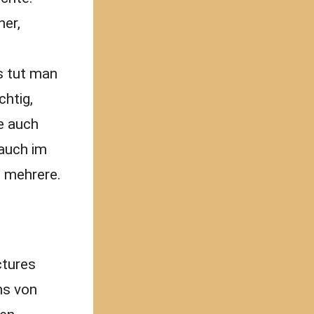
ner,
s tut man
chtig,
se auch
 auch im
h mehrere.
ctures
ns von