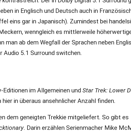
kontrastreich. Der in Dolby Digital 5.1 Surround 
neben in Englisch und Deutsch auch in Französisch
ffel eins gar in Japanisch). Zumindest bei handels
eckern, wenngleich es mittlerweile höherwertig
nn man ab dem Wegfall der Sprachen neben Engli
r Audio 5.1 Surround switchen.
y-Editionen im Allgemeinen und
Star Trek: Lower 
ch hier in überaus ansehnlicher Anzahl finden.
 dem geneigten Trekkie mitgeliefert. So gibt es
cktionary
. Darin erzählen Serienmacher Mike M