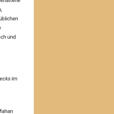
gehaltene
,
üblichen
e
sch und
Decks
im
cMahan