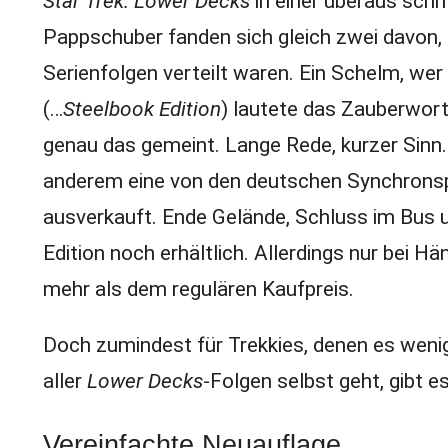
Star Trek: Lower Decks
in einer überaus sch
Pappschuber fanden sich gleich zwei davon, a
Serienfolgen verteilt waren. Ein Schelm, we
(…
Steelbook Edition
) lautete das Zauberwort
genau das gemeint. Lange Rede, kurzer Sinn.
anderem eine von den deutschen Synchronspr
ausverkauft. Ende Gelände, Schluss im Bus und
Edition noch erhältlich. Allerdings nur bei H
mehr als dem regulären Kaufpreis.
Doch zumindest für Trekkies, denen es weni
aller
Lower Decks
-Folgen selbst geht, gibt e
Vereinfachte Neuauflage