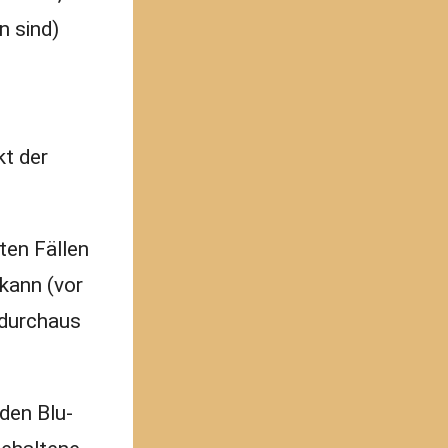
n sind)
kt der
ten Fällen
 kann (vor
 durchaus
 den Blu-