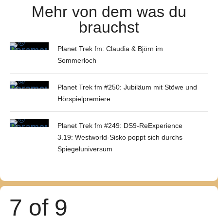
Mehr von dem was du
brauchst
Planet Trek fm: Claudia & Björn im
Sommerloch
Planet Trek fm #250: Jubiläum mit Stöwe und
Hörspielpremiere
Planet Trek fm #249: DS9-ReExperience
3.19: Westworld-Sisko poppt sich durchs
Spiegeluniversum
7 of 9