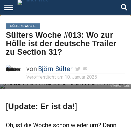
Home
Der
Über
Artikel
Andere
Autoren
Night
SÜLTERS WOCHE
Podcast
Star
Welten
Mode
Sülters Woche #013: Wo zur
Trek
Hölle ist der deutsche Trailer
zu Section 31?
von
Björn Sülter
Veröffentlicht am
10. Januar 2025
© FOTOSCHEUNE
[
Update: Er ist da!
]
Oh, ist die Woche schon wieder um? Dann