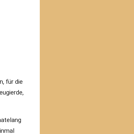
, für die
eugierde,
natelang
einmal