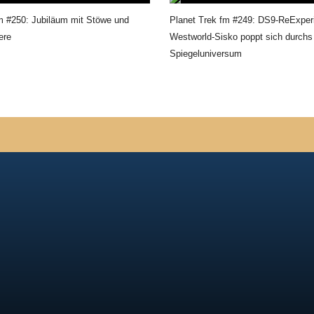
m #250: Jubiläum mit Stöwe und
Planet Trek fm #249: DS9-ReExper
ere
Westworld-Sisko poppt sich durchs
Spiegeluniversum