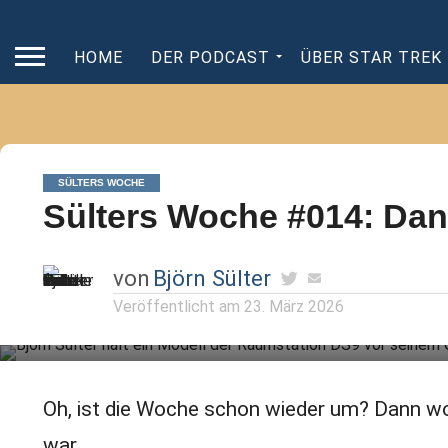
HOME
DER PODCAST
ÜBER STAR TREK
SÜLTERS WOCHE
Sülters Woche #014: Da
von
Björn Sülter
Veröffentlicht am
23. März 2026
Oh, ist die Woche schon wieder um? Dann wol
war.