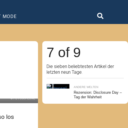
T MODE
7 of 9
Die sieben beliebtesten Artikel der
letzten neun Tage.
ANDERE WELTEN
Rezension: Disclosure Day –
Tag der Wahrheit
© FOTOSCHEUNE
so los