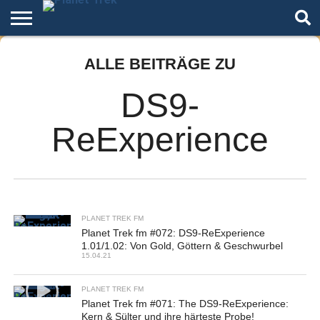
Home
ALLE BEITRÄGE ZU
Der
Über
Artikel
Andere
Autoren
Night
Podcast
Star
Welten
Mode
Trek
DS9-
ReExperience
PLANET TREK FM
Planet Trek fm #072: DS9-ReExperience
1.01/1.02: Von Gold, Göttern & Geschwurbel
15.04.21
PLANET TREK FM
Planet Trek fm #071: The DS9-ReExperience:
Kern & Sülter und ihre härteste Probe!