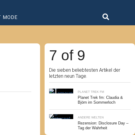
T MODE
7 of 9
Die sieben beliebtesten Artikel der
letzten neun Tage.
PLANET TREK FM
Planet Trek fm: Claudia &
Björn im Sommerloch
ANDERE WELTEN
Rezension: Disclosure Day –
Tag der Wahrheit