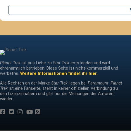
Planet Trek
ist aus Liebe zu
Star Trek
entstanden und wird
ehrenamtlich betrieben. Diese Seite ist nicht-kommerziell und
werbefrei.
Weitere Informationen findet ihr hier.
Alle Rechten an der Marke
Star Trek
liegen bei
Paramount
.
Planet
Trek
ist eine Fanseite, steht in keiner offiziellen Verbindung zu
den Lizenzinhabern und gibt nur die Meinungen der Autoren
wieder.