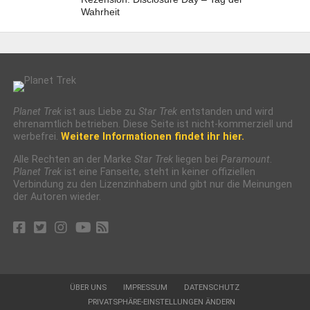
Wahrheit
Planet Trek
ist aus Liebe zu
Star Trek
entstanden und wird
ehrenamtlich betrieben. Diese Seite ist nicht-kommerziell und
werbefrei.
Weitere Informationen findet ihr hier.
Alle Rechten an der Marke
Star Trek
liegen bei
Paramount
.
Planet Trek
ist eine Fanseite, steht in keiner offiziellen
Verbindung zu den Lizenzinhabern und gibt nur die Meinungen
der Autoren wieder.
ÜBER UNS
IMPRESSUM
DATENSCHUTZ
PRIVATSPHÄRE-EINSTELLUNGEN ÄNDERN