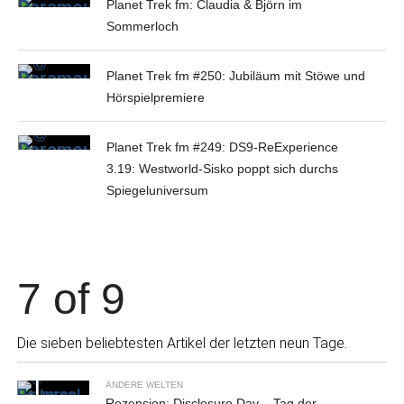
Planet Trek fm: Claudia & Björn im
Sommerloch
Planet Trek fm #250: Jubiläum mit Stöwe und
Hörspielpremiere
Planet Trek fm #249: DS9-ReExperience
3.19: Westworld-Sisko poppt sich durchs
Spiegeluniversum
7 of 9
Die sieben beliebtesten Artikel der letzten neun Tage.
ANDERE WELTEN
Rezension: Disclosure Day – Tag der