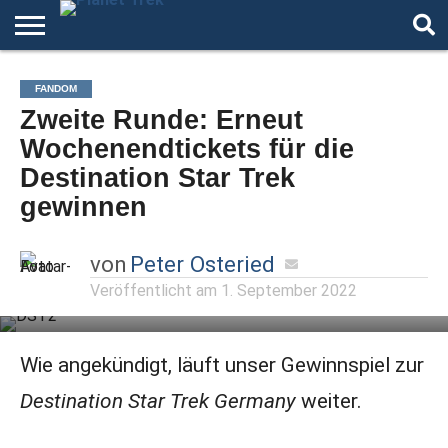
HOME
DER
ÜBER
ARTIKEL
ANDERE
AUTOREN
NIGHT
FANDOM
PODCAST
STAR
WELTEN
MODE
Zweite Runde: Erneut
TREK
Wochenendtickets für die
Destination Star Trek
gewinnen
von
Peter Osteried
Veröffentlicht am
1. September 2022
Wie angekündigt, läuft unser Gewinnspiel zur
Destination Star Trek Germany
weiter.