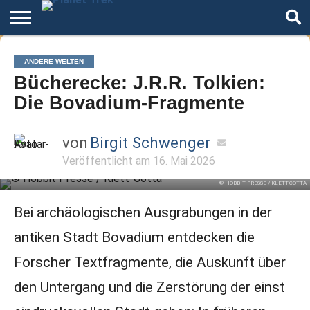
Home
Der
Über
Artikel
Andere
Autoren
Night
ANDERE WELTEN
Podcast
Star
Welten
Mode
Bücherecke: J.R.R. Tolkien:
Trek
Die Bovadium-Fragmente
von
Birgit Schwenger
Veröffentlicht am
16. Mai 2026
© HOBBIT PRESSE / KLETT-COTTA
Bei archäologischen Ausgrabungen in der
antiken Stadt Bovadium entdecken die
Forscher Textfragmente, die Auskunft über
den Untergang und die Zerstörung der einst