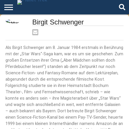
Home
Birgit Schwenger
Der
Über
Artikel
Andere
Autoren
Night
Podcast
Star
Welten
Mode
Trek
Als Birgit Schwenger am 8. Januar 1984 erstmals in Berührung
mit der „Star Wars“-Saga kam, war es um sie geschehen: Zum
großen Entsetzen ihrer Oma („Aber Mädchen sollten doch
Pferdebücher lesen!“) standen ab dem Zeitpunkt nur noch
Science-Fiction- und Fantasy-Romane auf dem Lektüreplan,
abgerundet durch die entsprechende filmische Kost.
Folgerichtig studierte sie in ihrer Heimatstadt Bochum
Theater-, Film- und Fernsehwissenschaft, schrieb – wie
konnte es anders sein – ihre Magisterarbeit über „Star Wars“
und wagte sich anschließend in weit, weit entfernte Galaxien
– auch bekannt als Bayern. Dort betreute Birgit Schwenger
einen Science-Fiction-Kanal bei einem Pay-TV-Sender, heuerte
1999 bei einem kleinen Internethändler namens Amazon.de an