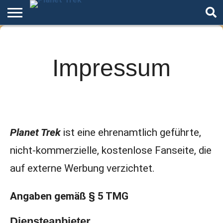
Home
Der
Über
Artikel
Andere
Autoren
Night
Podcast
Star
Welten
Mode
Impressum
Trek
Planet Trek
ist eine ehrenamtlich geführte,
nicht-kommerzielle, kostenlose Fanseite, die
auf externe Werbung verzichtet.
Angaben gemäß § 5 TMG
Diensteanbieter