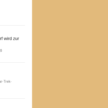
f wird zur
g.
r-Trek-