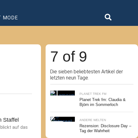
T MODE
7 of 9
Die sieben beliebtesten Artikel der
letzten neun Tage.
PLANET TREK FM
Planet Trek fm: Claudia &
Björn im Sommerloch
 Staffel
ANDERE WELTEN
Rezension: Disclosure Day –
blickt auf das
Tag der Wahrheit