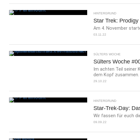
HINTERGRUND
Star Trek: Prodigy
Am 4. November startet
03.11.22
SÜLTERS WOCHE
Sülters Woche #008
Im achten Teil seiner
dem Kopf zusammen.
29.10.22
HINTERGRUND
Star-Trek-Day: Da
Wir fassen für euch d
09.09.22