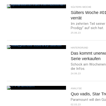
SÜLTERS WOCHE
Sülters Woche #01
verrät
Im zehnten Teil seiner
Prodigy" auf sich hat.
25.06.23
HINTERGRUND
Das kommt unerwart
Serie verkaufen
Schock am Wochenende:
die Infos.
24.06.23
ANALYSE
Quo vadis, Star T
Paramount will den Gür
02.03.23