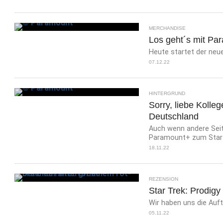
MERCHANDISE
Los geht´s mit Pa
Heute startet der neu
07.12.22
HINTERGRUND
Sorry, liebe Kolle
Deutschland
Auch wenn andere Seite
Paramount+ zum Start 
18.11.22
REZENSION
Star Trek: Prodigy
Wir haben uns die Auft
05.11.22