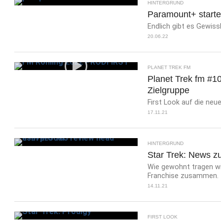
HINTERGRUND
Paramount+ starte
Endlich gibt es Gewis
20.06.22
PLANET TREK FM
Planet Trek fm #10
Zielgruppe
First Look auf die neue
17.11.21
HINTERGRUND
Star Trek: News z
Wie gewohnt tragen wi
Franchise zusammen.
14.11.21
FIRST LOOK