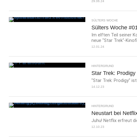
29.06.24
SÜLTERS WOCHE
Sülters Woche #011
Im elften Teil seiner
neue "Star Trek"-Kinofi
12.01.24
HINTERGRUND
Star Trek: Prodigy 
"Star Trek: Prodigy" ist
14.12.23
HINTERGRUND
Neustart bei Netflix
Juhu! Netflix erfreut d
12.10.23