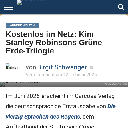
Home
Der
Über
Artikel
Andere
Autoren
Night
ANDERE WELTEN
Podcast
Star
Welten
Mode
Kostenlos im Netz: Kim
Trek
Stanley Robinsons Grüne
Erde-Trilogie
von
Birgit Schwenger
Veröffentlicht am
12. Februar 2026
© CARCOSA VERLAG
Im Juni 2026 erscheint im Carcosa Verlag
die deutschsprachige Erstausgabe von
Die
vierzig Sprachen des Regens
, dem
Auftaktband der SF-Trilogie
Grüne