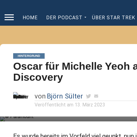
HOME
DER PODCAST
ÜBER STAR TREK
HINTERGRUND
Oscar für Michelle Yeoh a
Discovery
von
Björn Sülter
Veröffentlicht am
13. März 2023
Michelle Yeoh gewinnt den Oscar und alle
Trekkies freuen sich mit ihr!
Es wurde bereits im Vorfeld viel geunkt, nun