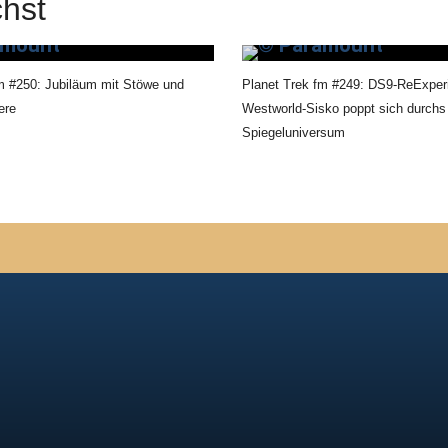
hst
m #250: Jubiläum mit Stöwe und
Planet Trek fm #249: DS9-ReExper
ere
Westworld-Sisko poppt sich durchs
Spiegeluniversum