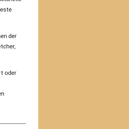
beste
nen der
tcher,
rt oder
en