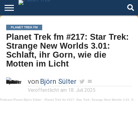
Home
Der
Über
Artikel
Andere
Autoren
Night
PLANET TREK FM
Podcast
Star
Welten
Mode
Planet Trek fm #217: Star Trek:
Trek
Strange New Worlds 3.01:
Schlaft, ihr Gorn, wie die
Motten im Licht
von
Björn Sülter
Veröffentlicht am
18. Juli 2025
Podcast Planet Björn Sülter
·
Planet Trek fm #217: Star Trek: Strange New Worlds 3.01: Schlaft, ihr Gorn, wie die Motten im Licht