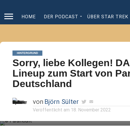
HOME
DER PODCAST
ÜBER STAR TREK
HINTERGRUND
Sorry, liebe Kollegen! DA
Lineup zum Start von Pa
Deutschland
von
Björn Sülter
Veröffentlicht am
18. November 2022
Auch wenn andere Seiten etwas anderes melden: Wir haben 
euch bei Paramount+ zum Start an „Star Trek“ erwartet.