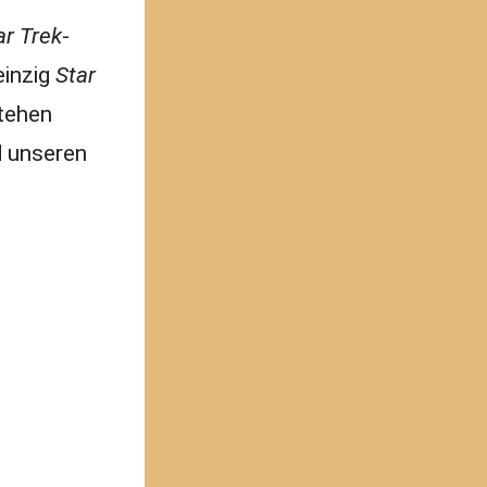
ar Trek
-
einzig
Star
tehen
d unseren