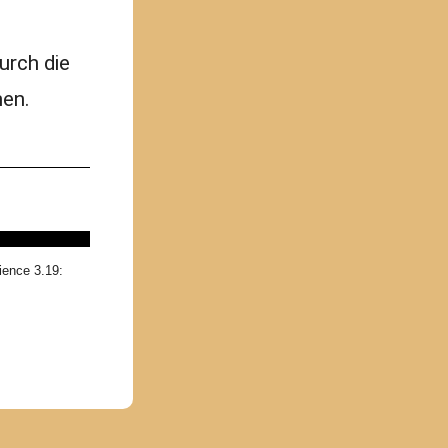
urch die
nen.
ience 3.19: