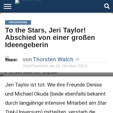
Home
Der
Über
Artikel
Andere
Autoren
Night
HINTERGRUND
Podcast
Star
Welten
Mode
To the Stars, Jeri Taylor!
Trek
Abschied von einer großen
Ideengeberin
von
Thorsten Walch
Veröffentlicht am
26. Oktober 2024
Jeri Taylor ist tot. Wie ihre Freunde Denise
und Michael Okuda (beide ebenfalls bekannt
durch langjährige intensive Mitarbeit am
Star
Trek
-Universum) mitteilten, verstarb die