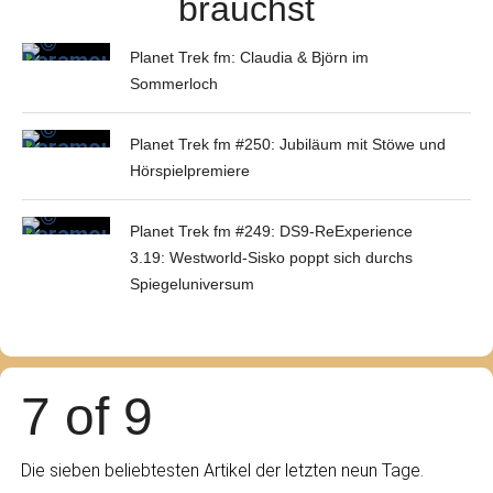
brauchst
Planet Trek fm: Claudia & Björn im
Sommerloch
Planet Trek fm #250: Jubiläum mit Stöwe und
Hörspielpremiere
Planet Trek fm #249: DS9-ReExperience
3.19: Westworld-Sisko poppt sich durchs
Spiegeluniversum
7 of 9
Die sieben beliebtesten Artikel der letzten neun Tage.