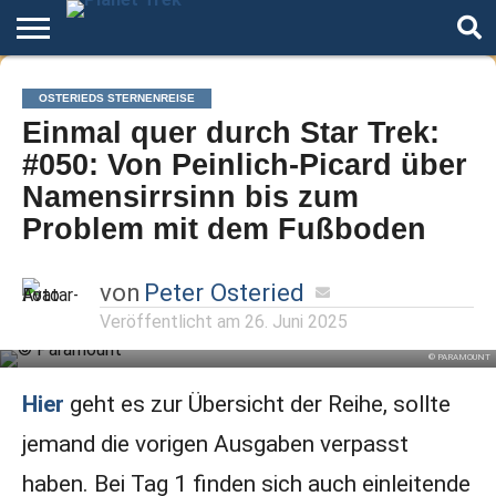
Home
Der
Über
Artikel
Andere
Autoren
Night
OSTERIEDS STERNENREISE
Podcast
Star
Welten
Mode
Einmal quer durch Star Trek:
Trek
#050: Von Peinlich-Picard über
Namensirrsinn bis zum
Problem mit dem Fußboden
von
Peter Osteried
Veröffentlicht am
26. Juni 2025
© PARAMOUNT
Hier
geht es zur Übersicht der Reihe, sollte
jemand die vorigen Ausgaben verpasst
haben. Bei Tag 1 finden sich auch einleitende