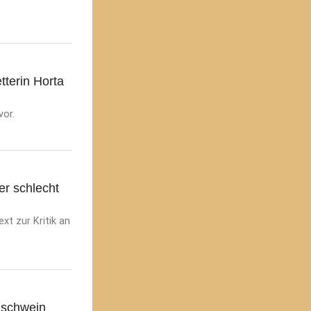
tterin Horta
vor.
er schlecht
xt zur Kritik an
nschwein