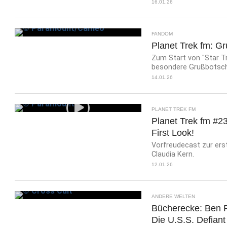
16.01.26
FANDOM
Planet Trek fm: G
Zum Start von "Star Tr
besondere Grußbotsch
14.01.26
PLANET TREK FM
Planet Trek fm #23
First Look!
Vorfreudecast zur erst
Claudia Kern.
12.01.26
ANDERE WELTEN
Bücherecke: Ben R
Die U.S.S. Defiant