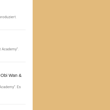
produziert.
et Academy".
, Obi Wan &
 Academy". Es