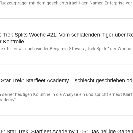
 Flugzeugträger mit dem geschichtsträchtigen Namen Enterprise vor.
: Trek Splits Woche #21: Vom schlafenden Tiger über Re
 Kontrolle
e stellen wir euch wieder Benjamin Stöwes „Trek Splits“ der Woche 
: Star Trek: Starfleet Academy – schlecht geschrieben od
n seiner heutigen Kolumne in die Analyse ein und spricht erneut Klarte
Academy".
6: Star Trek: Starfleet Academy 1.05: Das heilige Gabe