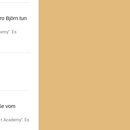
ro Björn tun
demy". Es
üße vom
et Academy". Es