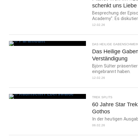
schenkt uns Liebe
Besprechung der Episod
Academy". Es diskutiere
12.02.26
DAS HEILIGE GABENSCHWEI
Das Heilige Gaben
Verständigung
Björn Sülter präsentie
eingebrannt haben.
12.02.26
TREK SPLITS
60 Jahre Star Trek
Gothos
In der heutigen Ausgab
06.02.26