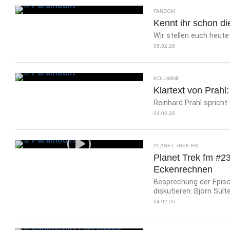
FANDOM
Kennt ihr schon di
Wir stellen euch heute 
05.02.26
KOLUMNE
Klartext von Prahl:
Reinhard Prahl spricht 
04.02.26
PLANET TREK FM
Planet Trek fm #23
Eckenrechnen
Besprechung der Episod
diskutieren: Björn Sült
04.02.26