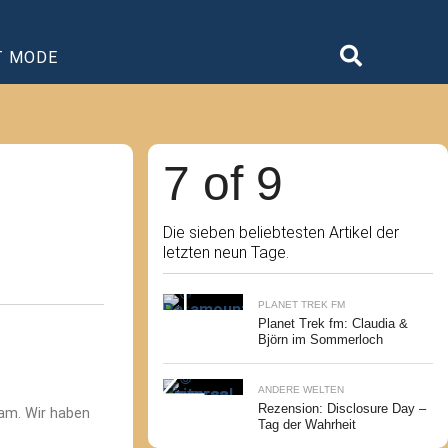
T MODE
7 of 9
Die sieben beliebtesten Artikel der
letzten neun Tage.
PLANET TREK FM
Planet Trek fm: Claudia &
Björn im Sommerloch
ANDERE WELTEN
Rezension: Disclosure Day –
am. Wir haben
Tag der Wahrheit