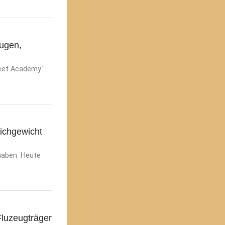
Augen,
leet Academy".
ichgewicht
lhaben. Heute
Fluzeugträger