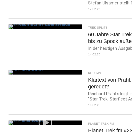
Stefan Ulsamer stellt
17.02.26
TREK SPLITS
60 Jahre Star Trek
bis zu Spock außer
In der heutigen Ausgab
14.02.26
KOLUMNE
Klartext von Prahl
geredet?
Reinhard Prahl steigt i
"Star Trek: Starfleet 
13.02.26
PLANET TREK FM
Planet Trek fm #23