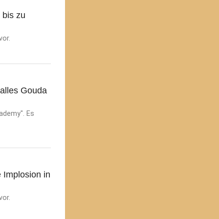
 bis zu
vor.
 alles Gouda
cademy". Es
 Implosion in
vor.