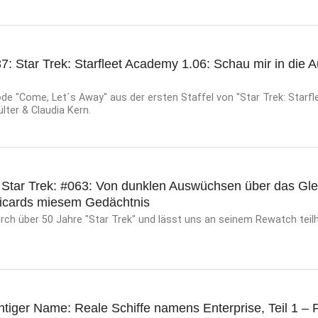
7: Star Trek: Starfleet Academy 1.06: Schau mir in die 
de "Come, Let´s Away" aus der ersten Staffel von "Star Trek: Starf
ülter & Claudia Kern.
 Star Trek: #063: Von dunklen Auswüchsen über das Gle
 Picards miesem Gedächtnis
urch über 50 Jahre "Star Trek" und lässt uns an seinem Rewatch tei
htiger Name: Reale Schiffe namens Enterprise, Teil 1 – 