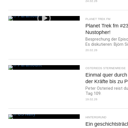
24.02.26
PLANET TREK FM
Planet Trek fm #23
Nustopher!
Besprechung der Episo
Es diskutieren: Björn S
20.02.26
OSTERIEDS STERNENREISE
Einmal quer durch
der Kräfte bis zu
Peter Osteried reist d
Tag 109.
19.02.26
HINTERGRUND
Ein geschichtsträc