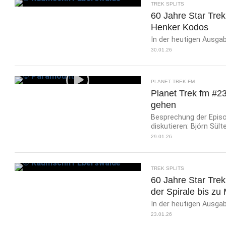
TREK SPLITS
60 Jahre Star Trek
Henker Kodos
In der heutigen Ausgab
30.01.26
PLANET TREK FM
Planet Trek fm #23
gehen
Besprechung der Episod
diskutieren: Björn Sült
29.01.26
TREK SPLITS
60 Jahre Star Trek
der Spirale bis zu
In der heutigen Ausgab
23.01.26