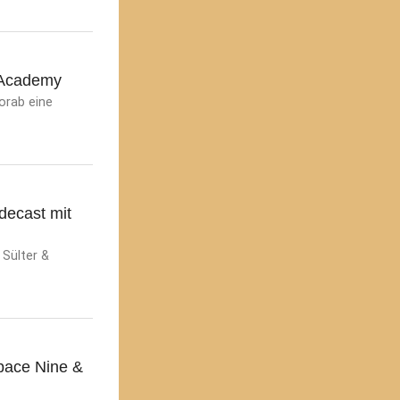
t Academy
orab eine
udecast mit
 Sülter &
pace Nine &