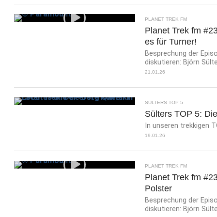
PLANET TREK FM
Planet Trek fm #23
es für Turner!
Besprechung der Episod
diskutieren: Björn Sült
21.01.26
SÜLTERS TOP 5
Sülters TOP 5: Di
In unseren trekkigen
19.01.26
PLANET TREK FM
Planet Trek fm #23
Polster
Besprechung der Episod
diskutieren: Björn Sült