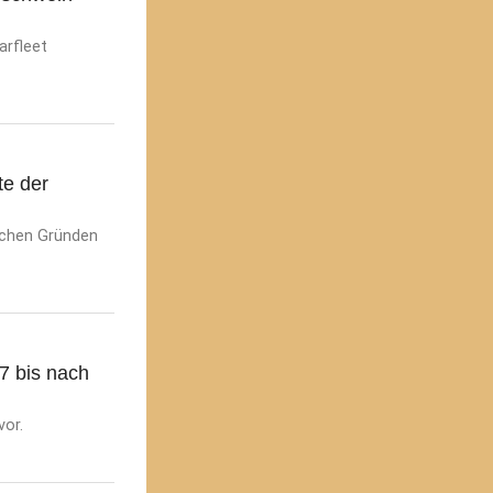
arfleet
te der
lichen Gründen
7 bis nach
vor.