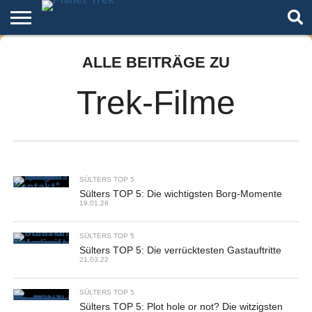
Home
ALLE BEITRÄGE ZU
Der
Über
Artikel
Andere
Autoren
Night
Podcast
Star
Welten
Mode
Trek
Trek-Filme
SÜLTERS TOP 5
Sülters TOP 5: Die wichtigsten Borg-Momente
19.01.26
SÜLTERS TOP 5
Sülters TOP 5: Die verrücktesten Gastauftritte
21.03.22
SÜLTERS TOP 5
Sülters TOP 5: Plot hole or not? Die witzigsten