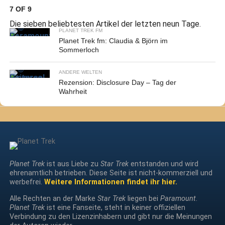
7 OF 9
Die sieben beliebtesten Artikel der letzten neun Tage.
PLANET TREK FM
Planet Trek fm: Claudia & Björn im
Sommerloch
ANDERE WELTEN
Rezension: Disclosure Day – Tag der
Wahrheit
Planet Trek
ist aus Liebe zu
Star Trek
entstanden und wird
ehrenamtlich betrieben. Diese Seite ist nicht-kommerziell und
werbefrei.
Weitere Informationen findet ihr hier.
Alle Rechten an der Marke
Star Trek
liegen bei
Paramount
.
Planet Trek
ist eine Fanseite, steht in keiner offiziellen
Verbindung zu den Lizenzinhabern und gibt nur die Meinungen