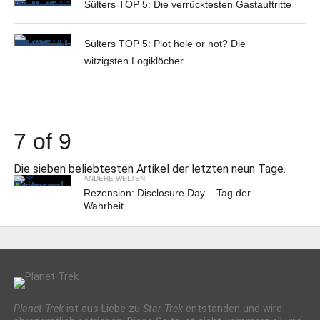
Sülters TOP 5: Die verrücktesten Gastauftritte
Sülters TOP 5: Plot hole or not? Die
witzigsten Logiklöcher
7 of 9
Die sieben beliebtesten Artikel der letzten neun Tage.
ANDERE WELTEN
Rezension: Disclosure Day – Tag der
Wahrheit
Planet Trek
ist aus Liebe zu
Star Trek
entstanden und wird