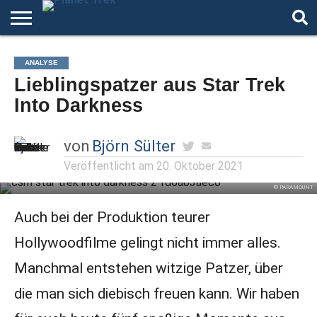
HOME
DER
ÜBER
ARTIKEL
ANDERE
AUTOREN
NIGHT
ANALYSE
PODCAST
STAR
WELTEN
MODE
Lieblingspatzer aus Star Trek
TREK
Into Darkness
von
Björn Sülter
Veröffentlicht am
20. Oktober 2021
© PARAMOUNT
Auch bei der Produktion teurer
Hollywoodfilme gelingt nicht immer alles.
Manchmal entstehen witzige Patzer, über
die man sich diebisch freuen kann. Wir haben