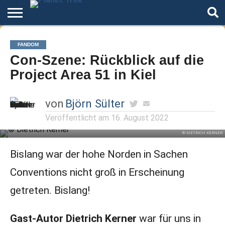
Home
Der
Über
Artikel
Andere
Autoren
Night
FANDOM
Podcast
Star
Welten
Mode
Con-Szene: Rückblick auf die
Trek
Project Area 51 in Kiel
von
Björn Sülter
Veröffentlicht am
16. August 2022
© DIETRICH KERNER
Bislang war der hohe Norden in Sachen
Conventions nicht groß in Erscheinung
getreten. Bislang!
Gast-Autor Dietrich Kerner
war für uns in