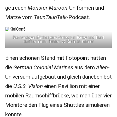
getreuen
Monster Maroon
-Uniformen und
Matze vom
TaunTaunTalk
-Podcast.
Die nerdigen Bücher des Verlags in Farbe und Bunt
durften nicht fehlen. © Dietrich Kerner
Einen schönen Stand mit Fotopoint hatten
die
German Colonial Marines
aus dem
Alien
-
Universum aufgebaut und gleich daneben bot
die
U.S.S.
Vision
einen Pavillion mit einer
mobilen Raumschiffbrücke, wo man über vier
Monitore den Flug eines Shuttles simulieren
konnte.