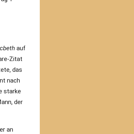
cbeth
auf
re-Zitat
tete, das
nnt nach
e starke
Mann, der
er an