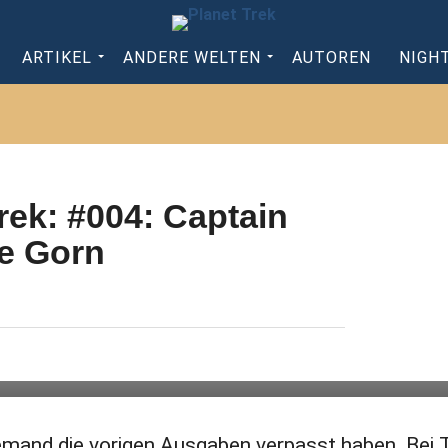
ARTIKEL
ANDERE WELTEN
AUTOREN
NIGH
rek: #004: Captain
de Gorn
lässt uns an seinem
 jemand die vorigen Ausgaben verpasst haben. Bei 