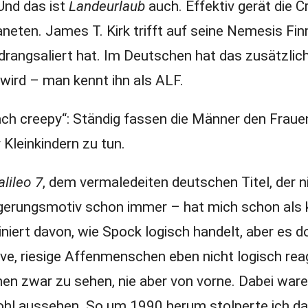
Und das ist
Landeurlaub
auch. Effektiv gerät die C
aneten. James T. Kirk trifft auf seine Nemesis Fi
drangsaliert hat. Im Deutschen hat das zusätzlich
ird – man kennt ihn als ALF.
ach creepy“: Ständig fassen die Männer den Fraue
 Kleinkindern zu tun.
lileo 7
, dem vermaledeiten deutschen Titel, der n
agerungsmotiv schon immer – hat mich schon als k
iert davon, wie Spock logisch handelt, aber es d
itive, riesige Affenmenschen eben nicht logisch reag
en zwar zu sehen, nie aber von vorne. Dabei waren
wohl aussehen. So um 1990 herum stolperte ich d