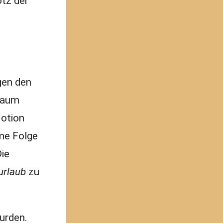
otz der
gen den
 kaum
Motion
ame Folge
Die
urlaub
zu
urden.