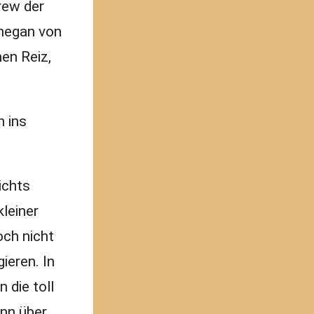
rew der
nnegan von
en Reiz,
n ins
ichts
leiner
och nicht
ieren. In
 die toll
ann über