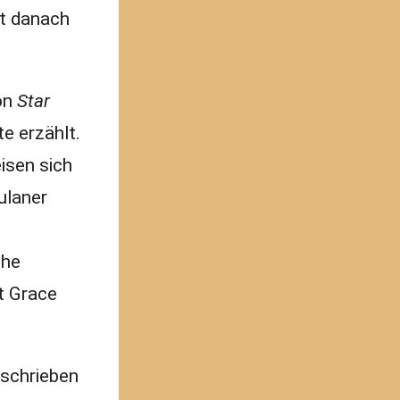
st danach
von
Star
e erzählt.
isen sich
ulaner
che
t Grace
schrieben