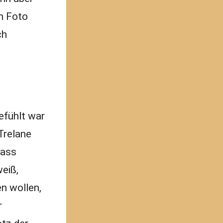
in Foto
ch
efühlt war
 Trelane
dass
weiß,
n wollen,
r