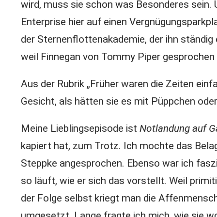
wird, muss sie schon was Besonderes sein. 
Enterprise hier auf einen Vergnügungsparkpl
der Sternenflottenakademie, der ihn ständig 
weil Finnegan von Tommy Piper gesprochen w
Aus der Rubrik „Früher waren die Zeiten einf
Gesicht, als hätten sie es mit Püppchen oder
Meine Lieblingsepisode ist
Notlandung auf Ga
kapiert hat, zum Trotz. Ich mochte das Bel
Steppke angesprochen. Ebenso war ich faszin
so läuft, wie er sich das vorstellt. Weil prim
der Folge selbst kriegt man die Affenmensch
umgesetzt. Lange fragte ich mich, wie sie 