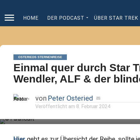
HOME
DER PODCAST
ÜBER STAR TREK
OSTERIEDS STERNENREISE
Einmal quer durch Star T
Wendler, ALF & der blin
von
Peter Osteried
Veröffentlicht am
8. Februar 2024
Peter Osteried reist durch über 50 Jahre „Star Trek“ und 
Rewatch teilhaben. Heute Tag 6, 7 und 8.
Hier
geht es zur Übersicht der Reihe, sollte