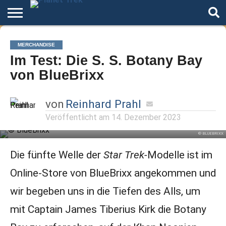
Home
Der
Über
Artikel
Andere
Autoren
Night
MERCHANDISE
Podcast
Star
Welten
Mode
Im Test: Die S. S. Botany Bay
Trek
von BlueBrixx
von
Reinhard Prahl
Veröffentlicht am
14. Dezember 2023
© BLUEBRIXX
Die fünfte Welle der
Star Trek-
Modelle ist im
Online-Store von BlueBrixx angekommen und
wir begeben uns in die Tiefen des Alls, um
mit Captain James Tiberius Kirk die Botany