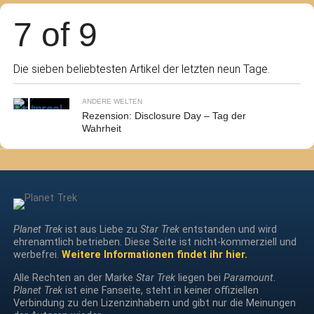
7 of 9
Die sieben beliebtesten Artikel der letzten neun Tage.
ANDERE WELTEN
Rezension: Disclosure Day – Tag der
Wahrheit
Planet Trek
ist aus Liebe zu
Star Trek
entstanden und wird
ehrenamtlich betrieben. Diese Seite ist nicht-kommerziell und
werbefrei.
Weitere Informationen findet ihr hier.
Alle Rechten an der Marke
Star Trek
liegen bei
Paramount
.
Planet Trek
ist eine Fanseite, steht in keiner offiziellen
Verbindung zu den Lizenzinhabern und gibt nur die Meinungen