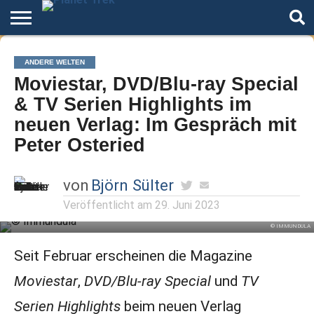
Home
Der
Über
Artikel
Andere
Autoren
ANDERE WELTEN
Podcast
Star
Welten
Moviestar, DVD/Blu-ray Special
Trek
& TV Serien Highlights im
neuen Verlag: Im Gespräch mit
Peter Osteried
von
Björn Sülter
Veröffentlicht am
29. Juni 2023
© IMMUNDULA
Seit Februar erscheinen die Magazine
Moviestar
,
DVD/Blu-ray Special
und
TV
Serien Highlights
beim neuen Verlag