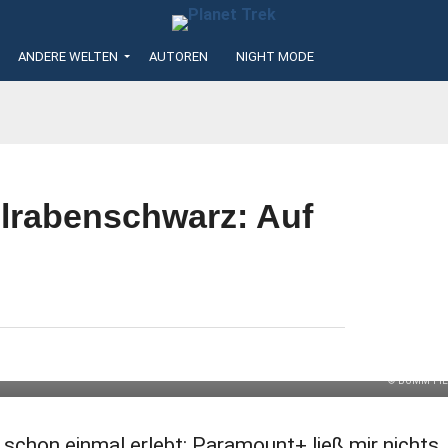
ANDERE WELTEN
AUTOREN
NIGHT MODE
lrabenschwarz: Auf
ach dem Aus bei
© BUMM FI
t schon einmal erlebt: Paramount+ ließ mir nichts, 