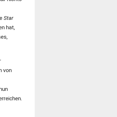
ie
Star
en hat,
ses,
r
n von
 nun
rreichen.