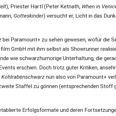
elt
), Priester Hartl (Peter Ketnath,
When in Venic
rmann,
Gotteskinder
) versucht er, Licht in das Dunk
z
bei Paramount+ zu sehen gewesen, wofür die Se
lm GmbH mit ihm selbst als Showrunner realisi
ende wie schwarzhumorige Unterhaltung, die gera
Events erschien. Doch trotz guter Kritiken, ansehn
e
Kohlrabenschwarz
nun also von Paramount+ ver
 zweite Staffel zu gönnen (entsprechenden Stoff g
etablierte Erfolgsformate und deren Fortsetzunge