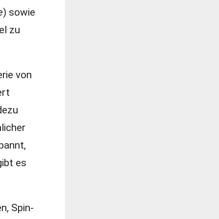
e
) sowie
el zu
rie von
ert
dezu
licher
bannt,
ibt es
n, Spin-