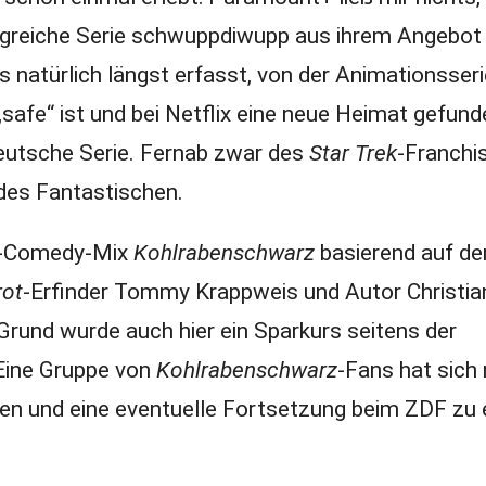
folgreiche Serie schwuppdiwupp aus ihrem Angebot
s natürlich längst erfasst, von der Animationsser
„safe“ ist und bei Netflix eine neue Heimat gefund
deutsche Serie. Fernab zwar des
Star Trek
-Franchi
des Fantastischen.
ry-Comedy-Mix
Kohlrabenschwarz
basierend auf de
rot
-Erfinder Tommy Krappweis und Autor Christia
rund wurde auch hier ein Sparkurs seitens der
Eine Gruppe von
Kohlrabenschwarz
-Fans hat sich
n und eine eventuelle Fortsetzung beim ZDF zu e