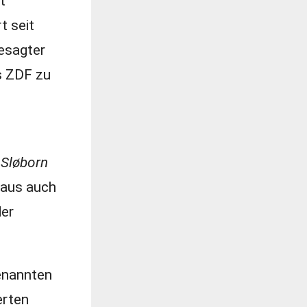
t
t seit
besagter
as ZDF zu
,
Sløborn
haus auch
der
genannten
erten