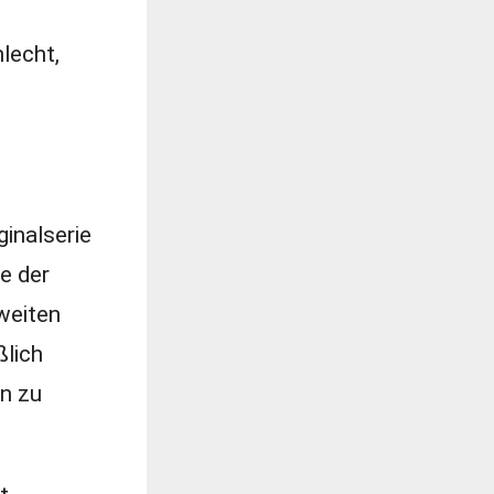
lecht,
ginalserie
e der
weiten
ßlich
en zu