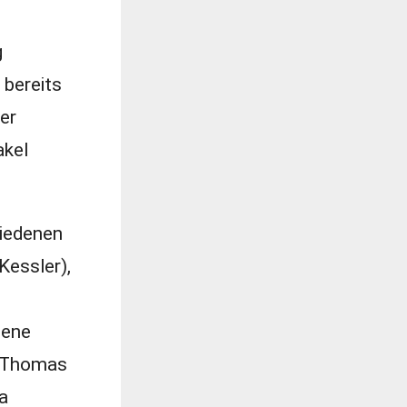
g
 bereits
er
akel
iedenen
Kessler),
dene
n Thomas
na