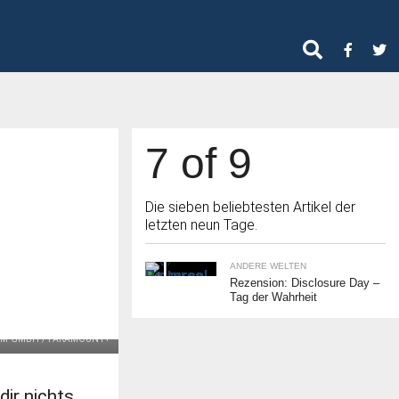
7 of 9
Die sieben beliebtesten Artikel der
letzten neun Tage.
ANDERE WELTEN
Rezension: Disclosure Day –
Tag der Wahrheit
LM GMBH / PARAMOUNT+
dir nichts