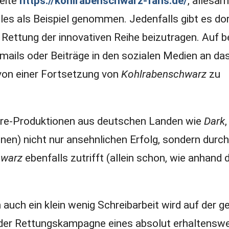
seite
https://kohlrabenschwarz-fans.de/
, allesam
bles als Beispiel genommen. Jedenfalls gibt es dor
 Rettung der innovativen Reihe beizutragen. Auf 
Emails oder Beiträge in den sozialen Medien an d
 von einer Fortsetzung von
Kohlrabenschwarz
zu
enre-Produktionen aus deutschen Landen wie
Dark
nnen)
nicht nur ansehnlichen Erfolg, sondern durc
hwarz
ebenfalls zutrifft (allein schon, wie anhand 
h auch ein klein wenig Schreibarbeit wird auf der 
an der Rettungskampagne eines absolut erhaltensw