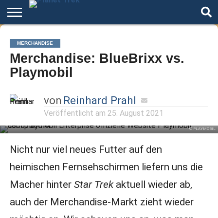
Home
Der
Über
Artikel
Andere
Autoren
Night
MERCHANDISE
Podcast
Star
Welten
Mode
Merchandise: BlueBrixx vs.
Trek
Playmobil
von
Reinhard Prahl
Veröffentlicht am
25. August 2021
© PLAYMOBIL
Nicht nur viel neues Futter auf den
heimischen Fernsehschirmen liefern uns die
Macher hinter
Star Trek
aktuell wieder ab,
auch der Merchandise-Markt zieht wieder